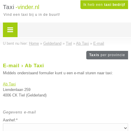
Ik heb een
taxi bedrijf
Taxi
-vinder.nl
Vind een taxi bij u in de buurt!
U bent nu hier:
Home
»
Gelderland
»
Tiel
»
Ab Taxi
»
E-mail
Taxis
per provincie
E-mail › Ab Taxi
Middels onderstaand formulier kunt u een e-mail sturen naar taxi:
Ab Taxi
Liendenlaan 259
4006 CK Tiel (Gelderland)
Gegevens e-mail
Aanhef:*