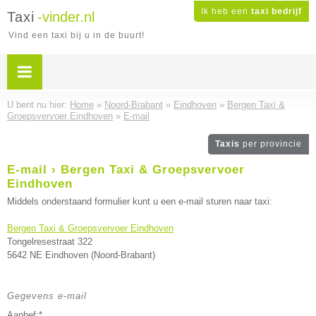
Ik heb een
taxi bedrijf
Taxi
-vinder.nl
Vind een taxi bij u in de buurt!
U bent nu hier:
Home
»
Noord-Brabant
»
Eindhoven
»
Bergen Taxi &
Groepsvervoer Eindhoven
»
E-mail
Taxis
per provincie
E-mail › Bergen Taxi & Groepsvervoer
Eindhoven
Middels onderstaand formulier kunt u een e-mail sturen naar taxi:
Bergen Taxi & Groepsvervoer Eindhoven
Tongelresestraat 322
5642 NE Eindhoven (Noord-Brabant)
Gegevens e-mail
Aanhef:*