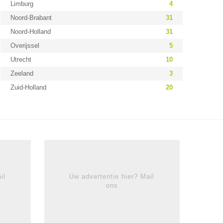
Limburg
4
Noord-Brabant
31
Noord-Holland
31
Overijssel
5
Utrecht
10
Zeeland
3
Zuid-Holland
20
il
Uw advertentie hier? Mail
ons