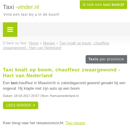
Ik heb een
taxi bedrijf
Taxi
-vinder.nl
Vind een taxi bij u in de buurt!
U bent nu hier:
Home
»
Nieuws
»
Taxi knalt op boom, chauffeur
zwaargewond - Hart van Nederland
Taxis
per provincie
Taxi knalt op boom, chauffeur zwaargewond -
Hart van Nederland
Een
taxi
chauffeur in Maastricht is zaterdagavond gewond geraakt bij een
ongeval. Hij klapte met zijn auto op een boom.
Datum:
18-03-2017 20:57
| Bron: Hartvannederland.nl
LEES VERDER
Keer terug naar het nieuwsoverzicht:
Taxi nieuws