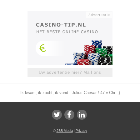
Uw advertentie hier? Mail ons
Ik kwam, ik zocht, ik vond - Julius Caesar / 47 v.Chr. ;)
©
JBB Media
|
Privacy