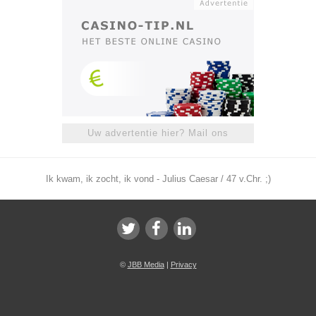
Uw advertentie hier? Mail ons
Ik kwam, ik zocht, ik vond - Julius Caesar / 47 v.Chr. ;)
©
JBB Media
|
Privacy