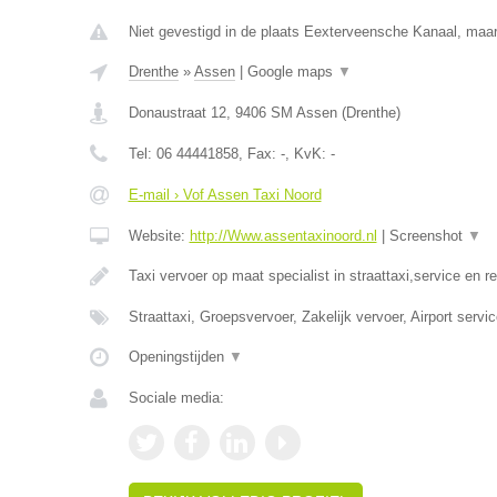
Niet gevestigd in de plaats Eexterveensche Kanaal, maar 
Drenthe
»
Assen
|
Google maps
▼
Donaustraat 12
,
9406 SM
Assen
(
Drenthe
)
Tel:
06 44441858
, Fax:
-
, KvK:
-
E-mail › Vof Assen Taxi Noord
Website:
http://Www.assentaxinoord.nl
|
Screenshot
▼
Taxi vervoer op maat specialist in straattaxi,service en re
Straattaxi, Groepsvervoer, Zakelijk vervoer, Airport servi
Openingstijden
▼
Sociale media: