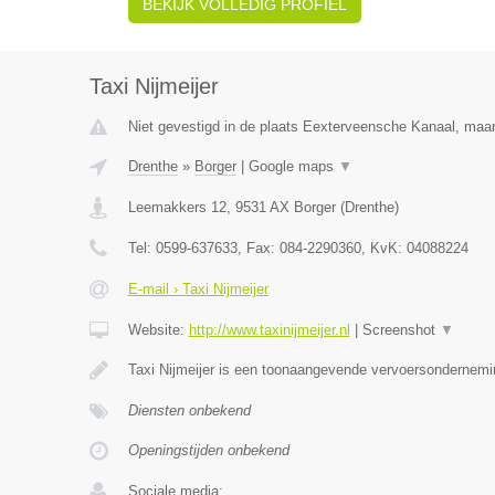
BEKIJK VOLLEDIG PROFIEL
Taxi Nijmeijer
Niet gevestigd in de plaats Eexterveensche Kanaal, maar 
Drenthe
»
Borger
|
Google maps
▼
Leemakkers 12
,
9531 AX
Borger
(
Drenthe
)
Tel:
0599-637633
, Fax:
084-2290360
, KvK:
04088224
E-mail › Taxi Nijmeijer
Website:
http://www.taxinijmeijer.nl
|
Screenshot
▼
Taxi Nijmeijer is een toonaangevende vervoersondernemi
Diensten onbekend
Openingstijden onbekend
Sociale media: