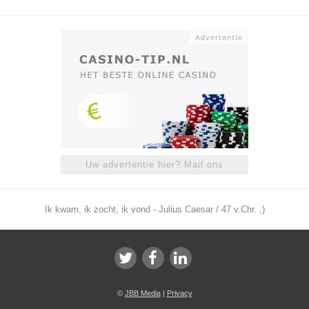
Uw advertentie hier? Mail ons
Ik kwam, ik zocht, ik vond - Julius Caesar / 47 v.Chr. ;)
©
JBB Media
|
Privacy