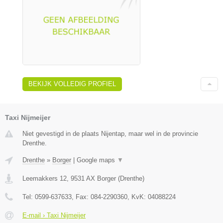
BEKIJK VOLLEDIG PROFIEL
Taxi Nijmeijer
Niet gevestigd in de plaats Nijentap, maar wel in de provincie
Drenthe.
Drenthe
»
Borger
|
Google maps
▼
Leemakkers 12
,
9531 AX
Borger
(
Drenthe
)
Tel:
0599-637633
, Fax:
084-2290360
, KvK:
04088224
E-mail › Taxi Nijmeijer