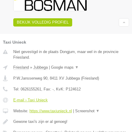
BEKIJK VOLLEDIG PROFIEL
Taxi Unieck
Niet gevestigd in de plaats Dongjum, maar wel in de provincie
Friesland.
Friesland
»
Jubbega
|
Google maps
▼
P.W.Janssenweg 90
,
8411 XV
Jubbega
(
Friesland
)
Tel:
0626155261
, Fax:
-
, KvK:
P124612
E-mail › Taxi Unieck
Website:
https://www.taxiunieck.nl
|
Screenshot
▼
Gewone taxi's zijn er al genoeg!