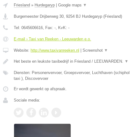
Friesland
»
Hurdegaryp
|
Google maps
▼
Burgemeester Drijberweg 30
,
9254 BJ
Hurdegaryp
(
Friesland
)
Tel:
0645606616
, Fax:
-
, KvK:
-
E-mail › Taxi van Reeken - Leeuwarden e.o.
Website:
http://www.taxivanreeken.nl
|
Screenshot
▼
Het beste en leukste taxibedrijf in Friesland / LEEUWARDEN.
▼
Diensten: Personenvervoer, Groepsvervoer, Luchthaven (schiphol
taxi ), Discovervoer
Er wordt gewerkt op afspraak.
Sociale media: