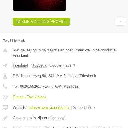
BEKIJK VOLLEDIG PROFIEL
Taxi Unieck
Niet gevestigd in de plaats Harlingen, maar wel in de provincie
Friesland.
Friesland
»
Jubbega
|
Google maps
▼
P.W.Janssenweg 90
,
8411 XV
Jubbega
(
Friesland
)
Tel:
0626155261
, Fax:
-
, KvK:
P124612
E-mail › Taxi Unieck
Website:
https://www.taxiunieck.nl
|
Screenshot
▼
Gewone taxi's zijn er al genoeg!