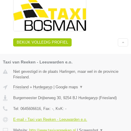
BEKIJK VOLLEDIG PROFIEL
Taxi van Reeken - Leeuwarden e.o.
Niet gevestigd in de plaats Harlingen, maar wel in de provincie
Friesland.
Friesland
»
Hurdegaryp
|
Google maps
▼
Burgemeester Drijberweg 30
,
9254 BJ
Hurdegaryp
(
Friesland
)
Tel:
0645606616
, Fax:
-
, KvK:
-
E-mail › Taxi van Reeken - Leeuwarden e.o.
Website:
http://www.taxivanreeken.nl
|
Screenshot
▼