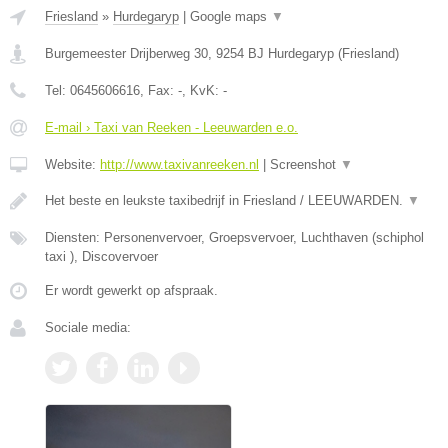
Friesland
»
Hurdegaryp
|
Google maps
▼
Burgemeester Drijberweg 30
,
9254 BJ
Hurdegaryp
(
Friesland
)
Tel:
0645606616
, Fax:
-
, KvK:
-
E-mail › Taxi van Reeken - Leeuwarden e.o.
Website:
http://www.taxivanreeken.nl
|
Screenshot
▼
Het beste en leukste taxibedrijf in Friesland / LEEUWARDEN.
▼
Diensten: Personenvervoer, Groepsvervoer, Luchthaven (schiphol
taxi ), Discovervoer
Er wordt gewerkt op afspraak.
Sociale media: