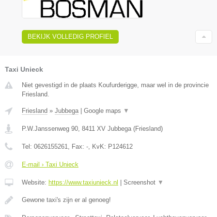
BEKIJK VOLLEDIG PROFIEL
Taxi Unieck
Niet gevestigd in de plaats Koufurderigge, maar wel in de provincie
Friesland.
Friesland
»
Jubbega
|
Google maps
▼
P.W.Janssenweg 90
,
8411 XV
Jubbega
(
Friesland
)
Tel:
0626155261
, Fax:
-
, KvK:
P124612
E-mail › Taxi Unieck
Website:
https://www.taxiunieck.nl
|
Screenshot
▼
Gewone taxi's zijn er al genoeg!