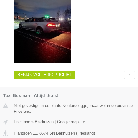
BEKIJK VOLLEDIG PROFIEL
Taxi Bosman - Altijd thuis!
Niet gevestigd in de plaats Koufurderigge, maar wel in de provincie
Friesland.
Friesland
»
Bakhuizen
|
Google maps
▼
Plantsoen 11
,
8574 SN
Bakhuizen
(
Friesland
)