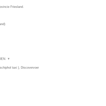
ovincie Friesland.
and
)
RDEN.
▼
chiphol taxi ), Discovervoer