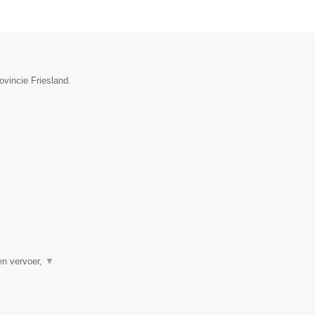
ovincie Friesland.
en vervoer,
▼