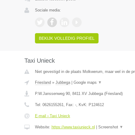
Sociale media:
BEKIJK VOLLEDIG PROFIEL
Taxi Unieck
Niet gevestigd in de plaats Molkwerum, maar wel in de pr
Friesland
»
Jubbega
|
Google maps
▼
P.W.Janssenweg 90
,
8411 XV
Jubbega
(
Friesland
)
Tel:
0626155261
, Fax:
-
, KvK:
P124612
E-mail › Taxi Unieck
Website:
https://www.taxiunieck.nl
|
Screenshot
▼