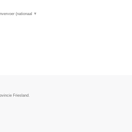
nvervoer (nationaal
▼
ovincie Friesland.