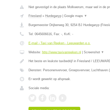
Niet gevestigd in de plaats Molkwerum, maar wel in de pr
Friesland
»
Hurdegaryp
|
Google maps
▼
Burgemeester Drijberweg 30
,
9254 BJ
Hurdegaryp
(
Friesl
Tel:
0645606616
, Fax:
-
, KvK:
-
E-mail › Taxi van Reeken - Leeuwarden e.o.
Website:
http://www.taxivanreeken.nl
|
Screenshot
▼
Het beste en leukste taxibedrijf in Friesland / LEEUWA
Diensten: Personenvervoer, Groepsvervoer, Luchthaven (s
Er wordt gewerkt op afspraak.
Sociale media: