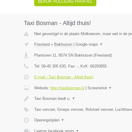
BEKIJK VOLLEDIG PROFIEL
Taxi Bosman - Altijd thuis!
Niet gevestigd in de plaats Molkwerum, maar wel in de pr
Friesland
»
Bakhuizen
|
Google maps
▼
Plantsoen 11
,
8574 SN
Bakhuizen
(
Friesland
)
Tel:
06-45 305 630
, Fax:
-
, KvK:
66293855
E-mail › Taxi Bosman - Altijd thuis!
Website:
http://taxibosman.nl
|
Screenshot
▼
Taxi Bosman biedt u:
▼
Taxi vervoer, Groeps vervoer, Rolstoel vervoer, Luchthav
Openingstijden
▼
Laatste facebook posts
▼