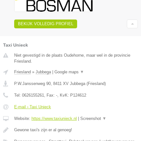
BEKIJK VOLLEDIG PROFIEL
Taxi Unieck
Niet gevestigd in de plaats Oudehorne, maar wel in de provincie
Friesland.
Friesland
»
Jubbega
|
Google maps
▼
P.W.Janssenweg 90
,
8411 XV
Jubbega
(
Friesland
)
Tel:
0626155261
, Fax:
-
, KvK:
P124612
E-mail › Taxi Unieck
Website:
https://www.taxiunieck.nl
|
Screenshot
▼
Gewone taxi's zijn er al genoeg!