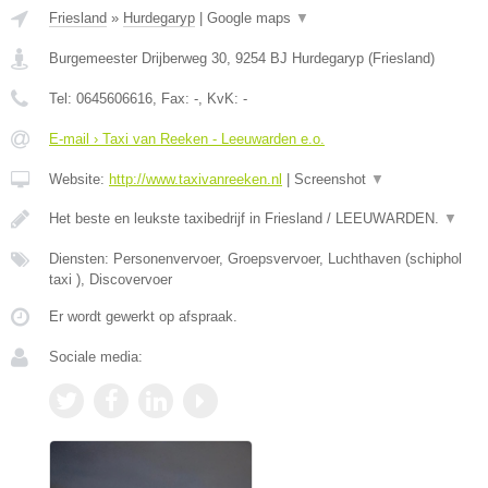
Friesland
»
Hurdegaryp
|
Google maps
▼
Burgemeester Drijberweg 30
,
9254 BJ
Hurdegaryp
(
Friesland
)
Tel:
0645606616
, Fax:
-
, KvK:
-
E-mail › Taxi van Reeken - Leeuwarden e.o.
Website:
http://www.taxivanreeken.nl
|
Screenshot
▼
Het beste en leukste taxibedrijf in Friesland / LEEUWARDEN.
▼
Diensten: Personenvervoer, Groepsvervoer, Luchthaven (schiphol
taxi ), Discovervoer
Er wordt gewerkt op afspraak.
Sociale media: