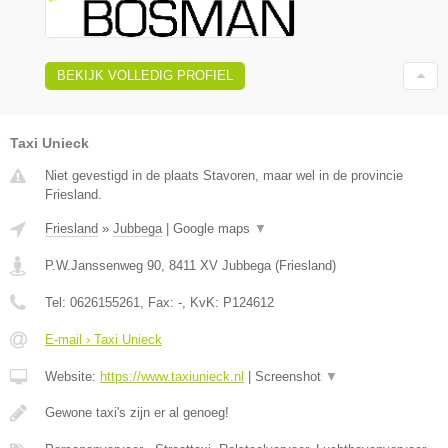
BEKIJK VOLLEDIG PROFIEL
Taxi Unieck
Niet gevestigd in de plaats Stavoren, maar wel in de provincie
Friesland.
Friesland
»
Jubbega
|
Google maps
▼
P.W.Janssenweg 90
,
8411 XV
Jubbega
(
Friesland
)
Tel:
0626155261
, Fax:
-
, KvK:
P124612
E-mail › Taxi Unieck
Website:
https://www.taxiunieck.nl
|
Screenshot
▼
Gewone taxi's zijn er al genoeg!