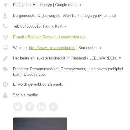
Friesland
»
Hurdegaryp
|
Google maps
▼
Burgemeester Drijberweg 30
,
9254 BJ
Hurdegaryp
(
Friesland
)
Tel:
0645606616
, Fax:
-
, KvK:
-
E-mail › Taxi van Reeken - Leeuwarden e.o.
Website:
http://www.taxivanreeken.nl
|
Screenshot
▼
Het beste en leukste taxibedrijf in Friesland / LEEUWARDEN.
▼
Diensten: Personenvervoer, Groepsvervoer, Luchthaven (schiphol
taxi ), Discovervoer
Er wordt gewerkt op afspraak.
Sociale media: