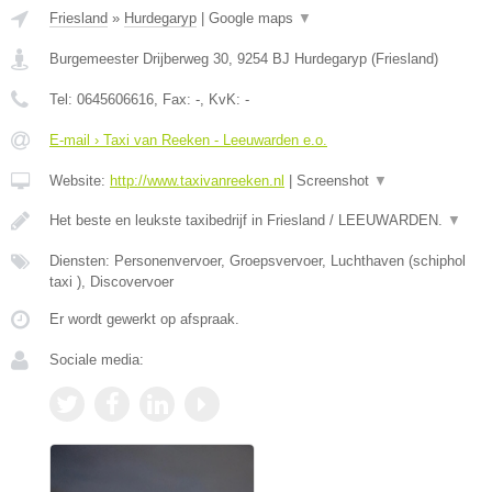
Friesland
»
Hurdegaryp
|
Google maps
▼
Burgemeester Drijberweg 30
,
9254 BJ
Hurdegaryp
(
Friesland
)
Tel:
0645606616
, Fax:
-
, KvK:
-
E-mail › Taxi van Reeken - Leeuwarden e.o.
Website:
http://www.taxivanreeken.nl
|
Screenshot
▼
Het beste en leukste taxibedrijf in Friesland / LEEUWARDEN.
▼
Diensten: Personenvervoer, Groepsvervoer, Luchthaven (schiphol
taxi ), Discovervoer
Er wordt gewerkt op afspraak.
Sociale media: