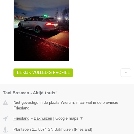
BEKIJK VOLLEDIG PROFIEL
Taxi Bosman - Altijd thuis!
Niet gevestigd in de plaats Wierum, maar wel in de provincie
Friesland.
Friesland
»
Bakhuizen
|
Google maps
▼
Plantsoen 11
,
8574 SN
Bakhuizen
(
Friesland
)