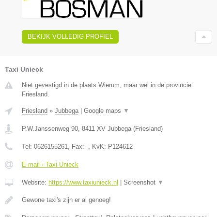
BEKIJK VOLLEDIG PROFIEL
Taxi Unieck
Niet gevestigd in de plaats Wierum, maar wel in de provincie
Friesland.
Friesland
»
Jubbega
|
Google maps
▼
P.W.Janssenweg 90
,
8411 XV
Jubbega
(
Friesland
)
Tel:
0626155261
, Fax:
-
, KvK:
P124612
E-mail › Taxi Unieck
Website:
https://www.taxiunieck.nl
|
Screenshot
▼
Gewone taxi's zijn er al genoeg!