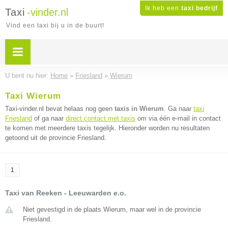
Ik heb een
taxi bedrijf
Taxi
-vinder.nl
Vind een taxi bij u in de buurt!
U bent nu hier:
Home
»
Friesland
»
Wierum
Taxi Wierum
Taxi-vinder.nl bevat helaas nog geen
taxis in Wierum
. Ga naar
taxi
Friesland
of ga naar
direct contact met taxis
om via één e-mail in contact
te komen met meerdere taxis tegelijk. Hieronder worden nu resultaten
getoond uit de provincie Friesland.
1
Taxi van Reeken - Leeuwarden e.o.
Niet gevestigd in de plaats Wierum, maar wel in de provincie
Friesland.