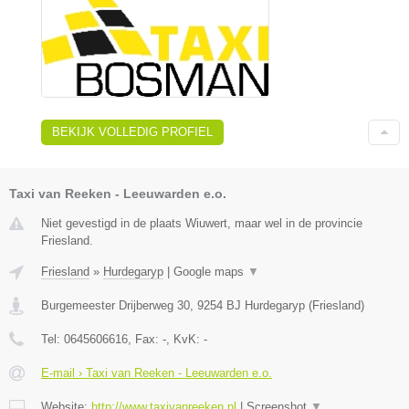
BEKIJK VOLLEDIG PROFIEL
Taxi van Reeken - Leeuwarden e.o.
Niet gevestigd in de plaats Wiuwert, maar wel in de provincie
Friesland.
Friesland
»
Hurdegaryp
|
Google maps
▼
Burgemeester Drijberweg 30
,
9254 BJ
Hurdegaryp
(
Friesland
)
Tel:
0645606616
, Fax:
-
, KvK:
-
E-mail › Taxi van Reeken - Leeuwarden e.o.
Website:
http://www.taxivanreeken.nl
|
Screenshot
▼