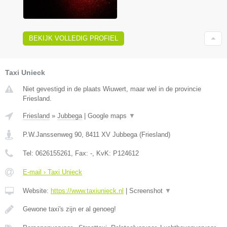
BEKIJK VOLLEDIG PROFIEL
Taxi Unieck
Niet gevestigd in de plaats Wiuwert, maar wel in de provincie
Friesland.
Friesland
»
Jubbega
|
Google maps
▼
P.W.Janssenweg 90
,
8411 XV
Jubbega
(
Friesland
)
Tel:
0626155261
, Fax:
-
, KvK:
P124612
E-mail › Taxi Unieck
Website:
https://www.taxiunieck.nl
|
Screenshot
▼
Gewone taxi's zijn er al genoeg!