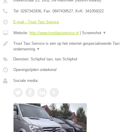
Duikerstraat 25
,
1432 JW
Aalsmeer
(
Noord-Holland
)
Tel:
0297342936
, Fax:
0847439527
, KvK:
341056022
E-mail › Trust Taxi Service
Website:
http://www.trusttaxiservice.nl
|
Screenshot
▼
Trust Taxi Service is een op het internet gespecialiseerde Taxi
onderneming
▼
Diensten: Schiphol taxi, taxi Schiphol
Openingstijden onbekend
Sociale media: