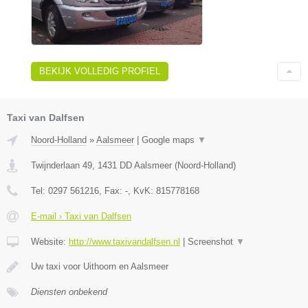
BEKIJK VOLLEDIG PROFIEL
Taxi van Dalfsen
Noord-Holland
»
Aalsmeer
|
Google maps
▼
Twijnderlaan 49
,
1431 DD
Aalsmeer
(
Noord-Holland
)
Tel:
0297 561216
, Fax:
-
, KvK:
815778168
E-mail › Taxi van Dalfsen
Website:
http://www.taxivandalfsen.nl
|
Screenshot
▼
Uw taxi voor Uithoorn en Aalsmeer
Diensten onbekend