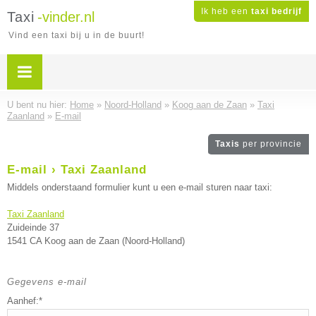
Ik heb een
taxi bedrijf
Taxi
-vinder.nl
Vind een taxi bij u in de buurt!
U bent nu hier:
Home
»
Noord-Holland
»
Koog aan de Zaan
»
Taxi
Zaanland
»
E-mail
Taxis
per provincie
E-mail › Taxi Zaanland
Middels onderstaand formulier kunt u een e-mail sturen naar taxi:
Taxi Zaanland
Zuideinde 37
1541 CA Koog aan de Zaan (Noord-Holland)
Gegevens e-mail
Aanhef:*