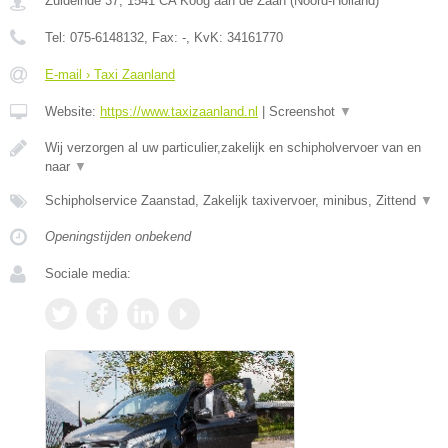
Zuideinde 37
,
1541 CA
Koog aan de Zaan
(
Noord-Holland
)
Tel:
075-6148132
, Fax:
-
, KvK:
34161770
E-mail › Taxi Zaanland
Website:
https://www.taxizaanland.nl
|
Screenshot
▼
Wij verzorgen al uw particulier,zakelijk en schipholvervoer van en
naar
▼
Schipholservice Zaanstad, Zakelijk taxivervoer, minibus, Zittend
▼
Openingstijden onbekend
Sociale media: