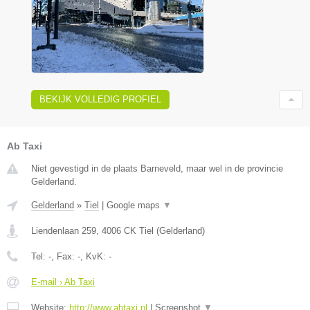
BEKIJK VOLLEDIG PROFIEL
Ab Taxi
Niet gevestigd in de plaats Barneveld, maar wel in de provincie
Gelderland.
Gelderland
»
Tiel
|
Google maps
▼
Liendenlaan 259
,
4006 CK
Tiel
(
Gelderland
)
Tel:
-
, Fax:
-
, KvK:
-
E-mail › Ab Taxi
Website:
http://www.abtaxi.nl
|
Screenshot
▼