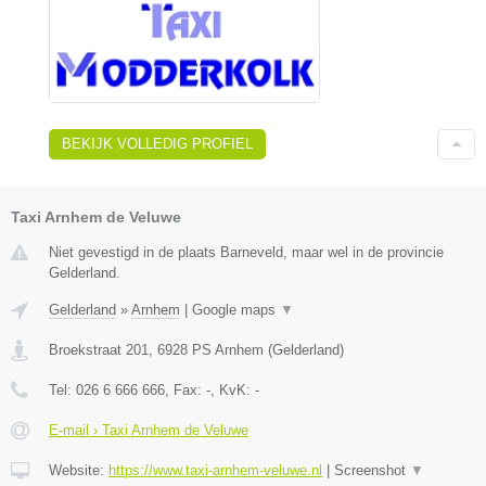
BEKIJK VOLLEDIG PROFIEL
Taxi Arnhem de Veluwe
Niet gevestigd in de plaats Barneveld, maar wel in de provincie
Gelderland.
Gelderland
»
Arnhem
|
Google maps
▼
Broekstraat 201
,
6928 PS
Arnhem
(
Gelderland
)
Tel:
026 6 666 666
, Fax:
-
, KvK:
-
E-mail › Taxi Arnhem de Veluwe
Website:
https://www.taxi-arnhem-veluwe.nl
|
Screenshot
▼