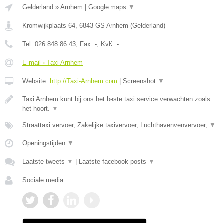
Gelderland
»
Arnhem
|
Google maps
▼
Kromwijkplaats 64
,
6843 GS
Arnhem
(
Gelderland
)
Tel:
026 848 86 43
, Fax:
-
, KvK:
-
E-mail › Taxi Arnhem
Website:
http://Taxi-Arnhem.com
|
Screenshot
▼
Taxi Arnhem kunt bij ons het beste taxi service verwachten zoals
het hoort.
▼
Straattaxi vervoer, Zakelijke taxivervoer, Luchthavenvenvervoer,
▼
Openingstijden
▼
Laatste tweets
▼
|
Laatste facebook posts
▼
Sociale media: