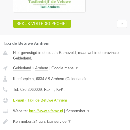
BEKIJK VOLLEDIG PROFIEL
Taxi de Betuwe Arnhem
Niet gevestigd in de plaats Barneveld, maar wel in de provincie
Gelderland.
Gelderland
»
Arnhem
|
Google maps
▼
Kleefseplein
,
6834 AB
Arnhem
(
Gelderland
)
Tel:
026-2060009
, Fax:
-
, KvK:
-
E-mail › Taxi de Betuwe Arnhem
Website:
http://www.alfatax.nl
|
Screenshot
▼
Kenmerken:24 uurs taxi service
▼