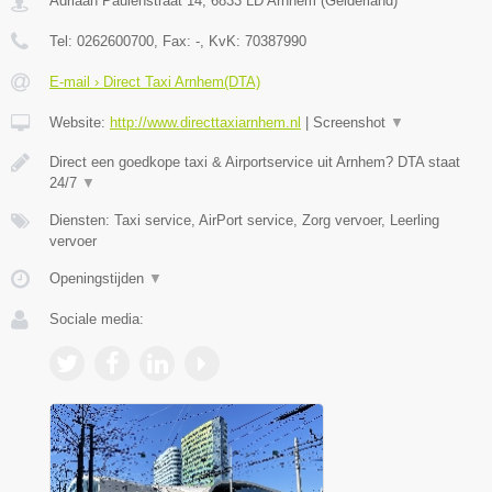
Adriaan Paulenstraat 14
,
6833 LD
Arnhem
(
Gelderland
)
Tel:
0262600700
, Fax:
-
, KvK:
70387990
E-mail › Direct Taxi Arnhem(DTA)
Website:
http://www.directtaxiarnhem.nl
|
Screenshot
▼
Direct een goedkope taxi & Airportservice uit Arnhem? DTA staat
24/7
▼
Diensten: Taxi service, AirPort service, Zorg vervoer, Leerling
vervoer
Openingstijden
▼
Sociale media: