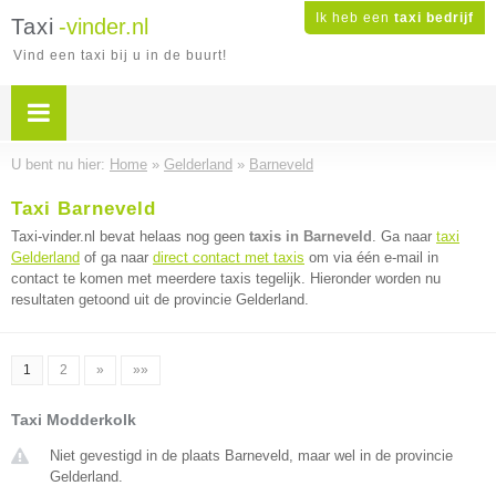
Ik heb een
taxi bedrijf
Taxi
-vinder.nl
Vind een taxi bij u in de buurt!
U bent nu hier:
Home
»
Gelderland
»
Barneveld
Taxi Barneveld
Taxi-vinder.nl bevat helaas nog geen
taxis in Barneveld
. Ga naar
taxi
Gelderland
of ga naar
direct contact met taxis
om via één e-mail in
contact te komen met meerdere taxis tegelijk. Hieronder worden nu
resultaten getoond uit de provincie Gelderland.
1
2
»
»»
Taxi Modderkolk
Niet gevestigd in de plaats Barneveld, maar wel in de provincie
Gelderland.