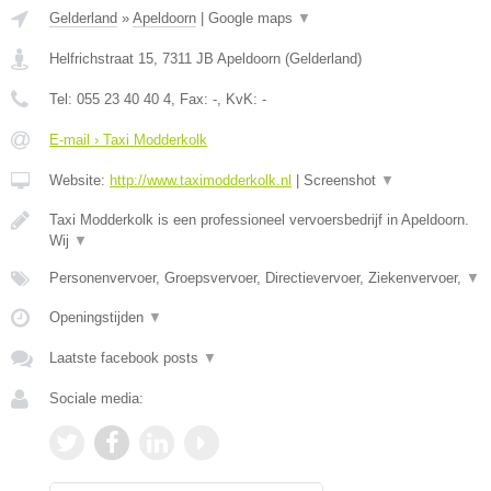
Gelderland
»
Apeldoorn
|
Google maps
▼
Helfrichstraat 15
,
7311 JB
Apeldoorn
(
Gelderland
)
Tel:
055 23 40 40 4
, Fax:
-
, KvK:
-
E-mail › Taxi Modderkolk
Website:
http://www.taximodderkolk.nl
|
Screenshot
▼
Taxi Modderkolk is een professioneel vervoersbedrijf in Apeldoorn.
Wij
▼
Personenvervoer, Groepsvervoer, Directievervoer, Ziekenvervoer,
▼
Openingstijden
▼
Laatste facebook posts
▼
Sociale media: