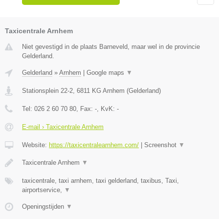
Taxicentrale Arnhem
Niet gevestigd in de plaats Barneveld, maar wel in de provincie
Gelderland.
Gelderland
»
Arnhem
|
Google maps
▼
Stationsplein 22-2
,
6811 KG
Arnhem
(
Gelderland
)
Tel:
026 2 60 70 80
, Fax:
-
, KvK:
-
E-mail › Taxicentrale Arnhem
Website:
https://taxicentralearnhem.com/
|
Screenshot
▼
Taxicentrale Arnhem
▼
taxicentrale, taxi arnhem, taxi gelderland, taxibus, Taxi,
airportservice,
▼
Openingstijden
▼