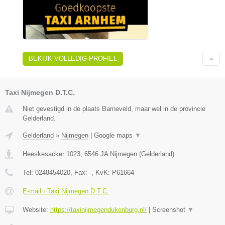
BEKIJK VOLLEDIG PROFIEL
Taxi Nijmegen D.T.C.
Niet gevestigd in de plaats Barneveld, maar wel in de provincie
Gelderland.
Gelderland
»
Nijmegen
|
Google maps
▼
Heeskesacker 1023
,
6546 JA
Nijmegen
(
Gelderland
)
Tel:
0248454020
, Fax:
-
, KvK:
P61664
E-mail › Taxi Nijmegen D.T.C.
Website:
https://taxinijmegendukenburg.nl/
|
Screenshot
▼