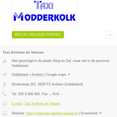
BEKIJK VOLLEDIG PROFIEL
Taxi Arnhem de Veluwe
Niet gevestigd in de plaats Berg en Dal, maar wel in de provincie
Gelderland.
Gelderland
»
Arnhem
|
Google maps
▼
Broekstraat 201
,
6928 PS
Arnhem
(
Gelderland
)
Tel:
026 6 666 666
, Fax:
-
, KvK:
-
E-mail › Taxi Arnhem de Veluwe
Website:
https://www.taxi-arnhem-veluwe.nl
|
Screenshot
▼