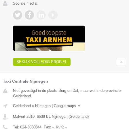
Sociale media:
BEKIJK VOLLEDIG PROFIEL
Taxi Centrale Nijmegen
Niet gevestigd in de plaats Berg en Dal, maar wel in de provincie
Gelderland.
Gelderland
»
Nijmegen
|
Google maps
▼
Malvert 2810
,
6538 BL
Nijmegen
(
Gelderland
)
Tel:
024-3660044
, Fax:
-
, KvK:
-