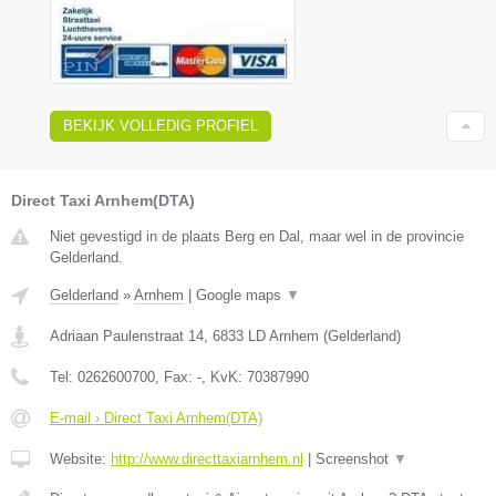
BEKIJK VOLLEDIG PROFIEL
Direct Taxi Arnhem(DTA)
Niet gevestigd in de plaats Berg en Dal, maar wel in de provincie
Gelderland.
Gelderland
»
Arnhem
|
Google maps
▼
Adriaan Paulenstraat 14
,
6833 LD
Arnhem
(
Gelderland
)
Tel:
0262600700
, Fax:
-
, KvK:
70387990
E-mail › Direct Taxi Arnhem(DTA)
Website:
http://www.directtaxiarnhem.nl
|
Screenshot
▼