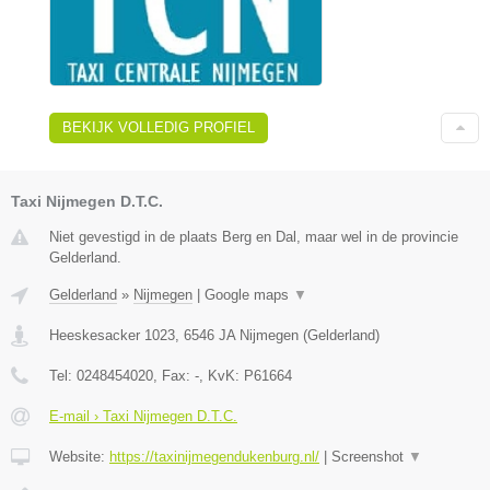
BEKIJK VOLLEDIG PROFIEL
Taxi Nijmegen D.T.C.
Niet gevestigd in de plaats Berg en Dal, maar wel in de provincie
Gelderland.
Gelderland
»
Nijmegen
|
Google maps
▼
Heeskesacker 1023
,
6546 JA
Nijmegen
(
Gelderland
)
Tel:
0248454020
, Fax:
-
, KvK:
P61664
E-mail › Taxi Nijmegen D.T.C.
Website:
https://taxinijmegendukenburg.nl/
|
Screenshot
▼