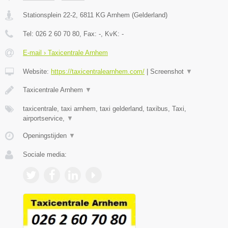
Stationsplein 22-2
,
6811 KG
Arnhem
(
Gelderland
)
Tel:
026 2 60 70 80
, Fax:
-
, KvK:
-
E-mail › Taxicentrale Arnhem
Website:
https://taxicentralearnhem.com/
|
Screenshot
▼
Taxicentrale Arnhem
▼
taxicentrale, taxi arnhem, taxi gelderland, taxibus, Taxi,
airportservice,
▼
Openingstijden
▼
Sociale media: