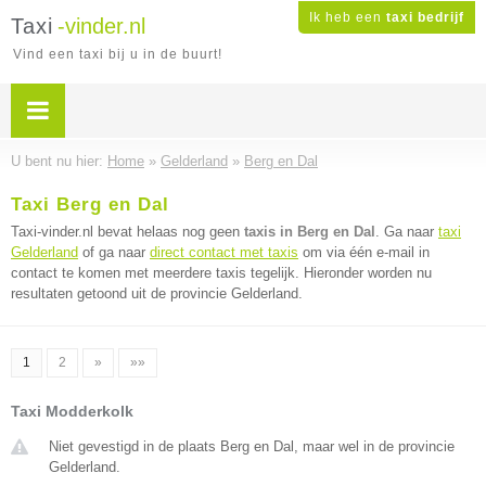
Ik heb een
taxi bedrijf
Taxi
-vinder.nl
Vind een taxi bij u in de buurt!
U bent nu hier:
Home
»
Gelderland
»
Berg en Dal
Taxi Berg en Dal
Taxi-vinder.nl bevat helaas nog geen
taxis in Berg en Dal
. Ga naar
taxi
Gelderland
of ga naar
direct contact met taxis
om via één e-mail in
contact te komen met meerdere taxis tegelijk. Hieronder worden nu
resultaten getoond uit de provincie Gelderland.
1
2
»
»»
Taxi Modderkolk
Niet gevestigd in de plaats Berg en Dal, maar wel in de provincie
Gelderland.