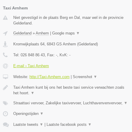
Taxi Arnhem
Niet gevestigd in de plaats Berg en Dal, maar wel in de provincie
Gelderland.
Gelderland
»
Arnhem
|
Google maps
▼
Kromwijkplaats 64
,
6843 GS
Arnhem
(
Gelderland
)
Tel:
026 848 86 43
, Fax:
-
, KvK:
-
E-mail › Taxi Arnhem
Website:
http://Taxi-Arnhem.com
|
Screenshot
▼
Taxi Arnhem kunt bij ons het beste taxi service verwachten zoals
het hoort.
▼
Straattaxi vervoer, Zakelijke taxivervoer, Luchthavenvenvervoer,
▼
Openingstijden
▼
Laatste tweets
▼
|
Laatste facebook posts
▼