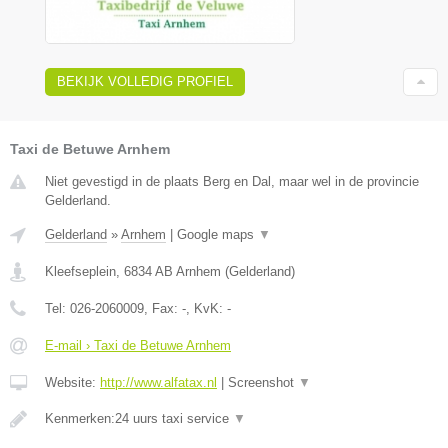
BEKIJK VOLLEDIG PROFIEL
Taxi de Betuwe Arnhem
Niet gevestigd in de plaats Berg en Dal, maar wel in de provincie
Gelderland.
Gelderland
»
Arnhem
|
Google maps
▼
Kleefseplein
,
6834 AB
Arnhem
(
Gelderland
)
Tel:
026-2060009
, Fax:
-
, KvK:
-
E-mail › Taxi de Betuwe Arnhem
Website:
http://www.alfatax.nl
|
Screenshot
▼
Kenmerken:24 uurs taxi service
▼