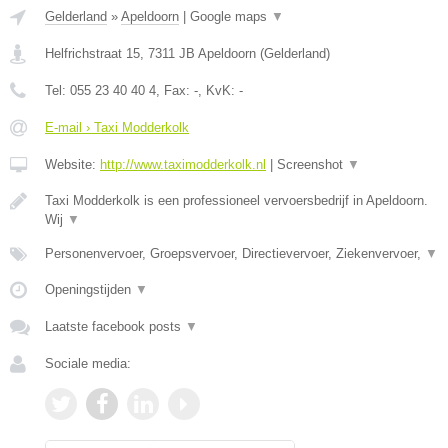
Gelderland
»
Apeldoorn
|
Google maps
▼
Helfrichstraat 15
,
7311 JB
Apeldoorn
(
Gelderland
)
Tel:
055 23 40 40 4
, Fax:
-
, KvK:
-
E-mail › Taxi Modderkolk
Website:
http://www.taximodderkolk.nl
|
Screenshot
▼
Taxi Modderkolk is een professioneel vervoersbedrijf in Apeldoorn.
Wij
▼
Personenvervoer, Groepsvervoer, Directievervoer, Ziekenvervoer,
▼
Openingstijden
▼
Laatste facebook posts
▼
Sociale media: