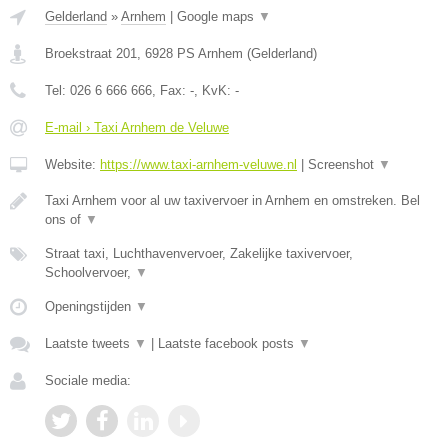
Gelderland
»
Arnhem
|
Google maps
▼
Broekstraat 201
,
6928 PS
Arnhem
(
Gelderland
)
Tel:
026 6 666 666
, Fax:
-
, KvK:
-
E-mail › Taxi Arnhem de Veluwe
Website:
https://www.taxi-arnhem-veluwe.nl
|
Screenshot
▼
Taxi Arnhem voor al uw taxivervoer in Arnhem en omstreken. Bel
ons of
▼
Straat taxi, Luchthavenvervoer, Zakelijke taxivervoer,
Schoolvervoer,
▼
Openingstijden
▼
Laatste tweets
▼
|
Laatste facebook posts
▼
Sociale media: