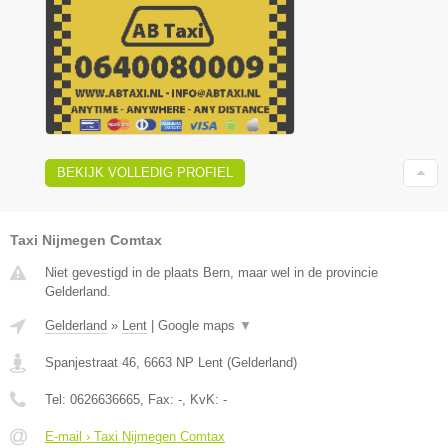
BEKIJK VOLLEDIG PROFIEL
Taxi Nijmegen Comtax
Niet gevestigd in de plaats Bern, maar wel in de provincie
Gelderland.
Gelderland
»
Lent
|
Google maps
▼
Spanjestraat 46
,
6663 NP
Lent
(
Gelderland
)
Tel:
0626636665
, Fax:
-
, KvK:
-
E-mail › Taxi Nijmegen Comtax