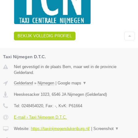
BEKIJK VOLLEDIG PROFIEL
Taxi Nijmegen D.T.C.
Niet gevestigd in de plaats Bern, maar wel in de provincie
Gelderland.
Gelderland
»
Nijmegen
|
Google maps
▼
Heeskesacker 1023
,
6546 JA
Nijmegen
(
Gelderland
)
Tel:
0248454020
, Fax:
-
, KvK:
P61664
E-mail › Taxi Nijmegen D.T.C.
Website:
https://taxinijmegendukenburg.nl/
|
Screenshot
▼