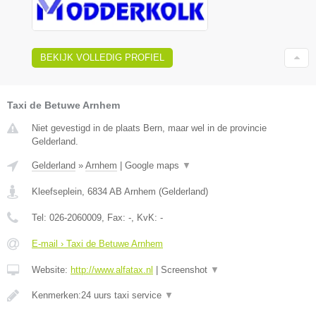
BEKIJK VOLLEDIG PROFIEL
Taxi de Betuwe Arnhem
Niet gevestigd in de plaats Bern, maar wel in de provincie
Gelderland.
Gelderland
»
Arnhem
|
Google maps
▼
Kleefseplein
,
6834 AB
Arnhem
(
Gelderland
)
Tel:
026-2060009
, Fax:
-
, KvK:
-
E-mail › Taxi de Betuwe Arnhem
Website:
http://www.alfatax.nl
|
Screenshot
▼
Kenmerken:24 uurs taxi service
▼