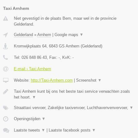
Taxi Arnhem
Niet gevestigd in de plaats Bern, maar wel in de provincie
Gelderland.
Gelderland
»
Arnhem
|
Google maps
▼
Kromwijkplaats 64
,
6843 GS
Arnhem
(
Gelderland
)
Tel:
026 848 86 43
, Fax:
-
, KvK:
-
E-mail › Taxi Arnhem
Website:
http://Taxi-Arnhem.com
|
Screenshot
▼
Taxi Arnhem kunt bij ons het beste taxi service verwachten zoals
het hoort.
▼
Straattaxi vervoer, Zakelijke taxivervoer, Luchthavenvenvervoer,
▼
Openingstijden
▼
Laatste tweets
▼
|
Laatste facebook posts
▼