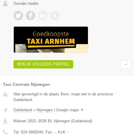
Sociale media:
BEKIJK VOLLEDIG PROFIEL
Taxi Centrale Nijmegen
Niet gevestigd in de plaats Bern, maar wel in de provincie
Gelderland.
Gelderland
»
Nijmegen
|
Google maps
▼
Malvert 2810
,
6538 BL
Nijmegen
(
Gelderland
)
Tel:
024-3660044
, Fax:
-
, KvK:
-