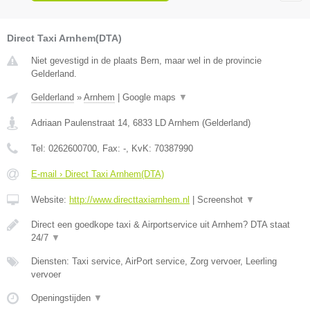
Direct Taxi Arnhem(DTA)
Niet gevestigd in de plaats Bern, maar wel in de provincie
Gelderland.
Gelderland
»
Arnhem
|
Google maps
▼
Adriaan Paulenstraat 14
,
6833 LD
Arnhem
(
Gelderland
)
Tel:
0262600700
, Fax:
-
, KvK:
70387990
E-mail › Direct Taxi Arnhem(DTA)
Website:
http://www.directtaxiarnhem.nl
|
Screenshot
▼
Direct een goedkope taxi & Airportservice uit Arnhem? DTA staat
24/7
▼
Diensten: Taxi service, AirPort service, Zorg vervoer, Leerling
vervoer
Openingstijden
▼