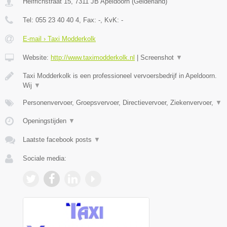
Helfrichstraat 15
,
7311 JB
Apeldoorn
(
Gelderland
)
Tel:
055 23 40 40 4
, Fax:
-
, KvK:
-
E-mail › Taxi Modderkolk
Website:
http://www.taximodderkolk.nl
|
Screenshot
▼
Taxi Modderkolk is een professioneel vervoersbedrijf in Apeldoorn.
Wij
▼
Personenvervoer, Groepsvervoer, Directievervoer, Ziekenvervoer,
▼
Openingstijden
▼
Laatste facebook posts
▼
Sociale media: