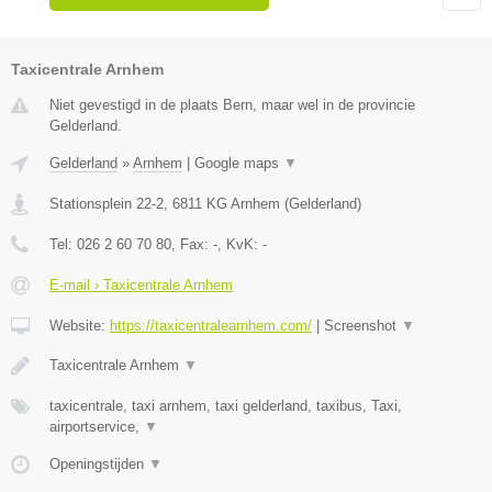
Taxicentrale Arnhem
Niet gevestigd in de plaats Bern, maar wel in de provincie
Gelderland.
Gelderland
»
Arnhem
|
Google maps
▼
Stationsplein 22-2
,
6811 KG
Arnhem
(
Gelderland
)
Tel:
026 2 60 70 80
, Fax:
-
, KvK:
-
E-mail › Taxicentrale Arnhem
Website:
https://taxicentralearnhem.com/
|
Screenshot
▼
Taxicentrale Arnhem
▼
taxicentrale, taxi arnhem, taxi gelderland, taxibus, Taxi,
airportservice,
▼
Openingstijden
▼