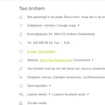
Taxi Arnhem
Niet gevestigd in de plaats Beusichem, maar wel in de pr
Gelderland
»
Arnhem
|
Google maps
▼
Kromwijkplaats 64
,
6843 GS
Arnhem
(
Gelderland
)
Tel:
026 848 86 43
, Fax:
-
, KvK:
-
E-mail › Taxi Arnhem
Website:
http://Taxi-Arnhem.com
|
Screenshot
▼
Taxi Arnhem kunt bij ons het beste taxi service verwacht
Straattaxi vervoer, Zakelijke taxivervoer, Luchthavenven
Openingstijden
▼
Laatste tweets
▼
|
Laatste facebook posts
▼
Sociale media: