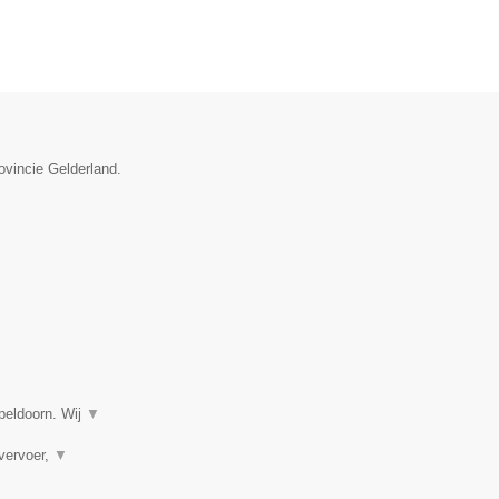
ovincie Gelderland.
Apeldoorn. Wij
▼
vervoer,
▼