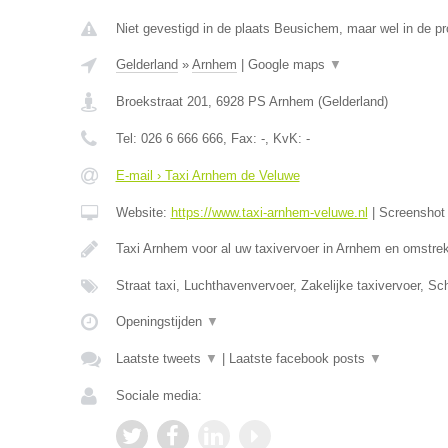
Niet gevestigd in de plaats Beusichem, maar wel in de pr
Gelderland
»
Arnhem
|
Google maps
▼
Broekstraat 201
,
6928 PS
Arnhem
(
Gelderland
)
Tel:
026 6 666 666
, Fax:
-
, KvK:
-
E-mail › Taxi Arnhem de Veluwe
Website:
https://www.taxi-arnhem-veluwe.nl
|
Screensho
Taxi Arnhem voor al uw taxivervoer in Arnhem en omstre
Straat taxi, Luchthavenvervoer, Zakelijke taxivervoer, Sc
Openingstijden
▼
Laatste tweets
▼
|
Laatste facebook posts
▼
Sociale media: