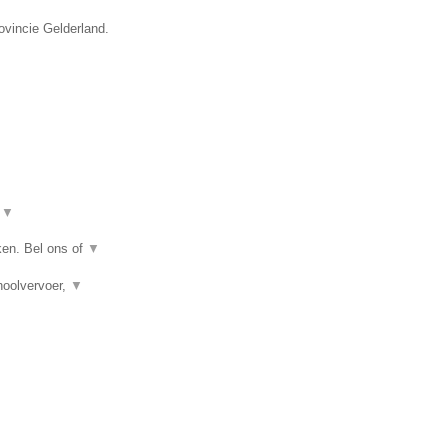
ovincie Gelderland.
t
▼
ken. Bel ons of
▼
hoolvervoer,
▼