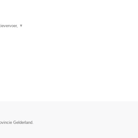
tievervoer,
▼
ovincie Gelderland.