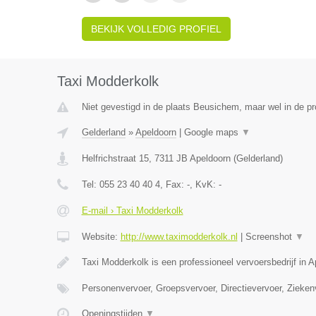
BEKIJK VOLLEDIG PROFIEL
Taxi Modderkolk
Niet gevestigd in de plaats Beusichem, maar wel in de pr
Gelderland
»
Apeldoorn
|
Google maps
▼
Helfrichstraat 15
,
7311 JB
Apeldoorn
(
Gelderland
)
Tel:
055 23 40 40 4
, Fax:
-
, KvK:
-
E-mail › Taxi Modderkolk
Website:
http://www.taximodderkolk.nl
|
Screenshot
▼
Taxi Modderkolk is een professioneel vervoersbedrijf in 
Personenvervoer, Groepsvervoer, Directievervoer, Zieken
Openingstijden
▼