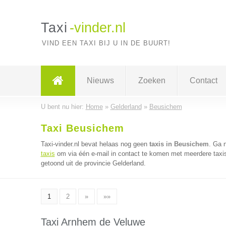
Taxi
-vinder.nl
VIND EEN TAXI BIJ U IN DE BUURT!
Nieuws
Zoeken
Contact
U bent nu hier:
Home
»
Gelderland
»
Beusichem
Taxi Beusichem
Taxi-vinder.nl bevat helaas nog geen
taxis in Beusichem
. Ga 
taxis
om via één e-mail in contact te komen met meerdere taxis 
getoond uit de provincie Gelderland.
1
2
»
»»
Taxi Arnhem de Veluwe