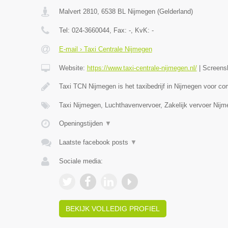
Malvert 2810
,
6538 BL
Nijmegen
(
Gelderland
)
Tel:
024-3660044
, Fax:
-
, KvK:
-
E-mail › Taxi Centrale Nijmegen
Website:
https://www.taxi-centrale-nijmegen.nl/
|
Screens
Taxi TCN Nijmegen is het taxibedrijf in Nijmegen voor co
Taxi Nijmegen, Luchthavenvervoer, Zakelijk vervoer Nijm
Openingstijden
▼
Laatste facebook posts
▼
Sociale media:
BEKIJK VOLLEDIG PROFIEL