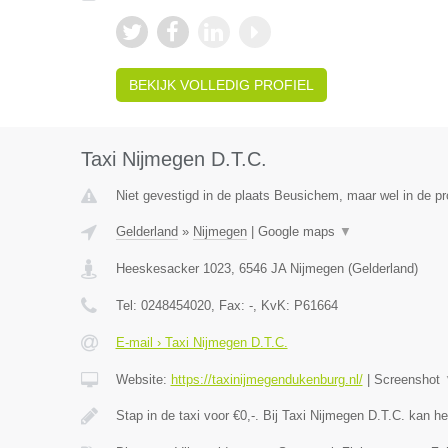
BEKIJK VOLLEDIG PROFIEL
Taxi Nijmegen D.T.C.
Niet gevestigd in de plaats Beusichem, maar wel in de pr
Gelderland
»
Nijmegen
|
Google maps
▼
Heeskesacker 1023
,
6546 JA
Nijmegen
(
Gelderland
)
Tel:
0248454020
, Fax:
-
, KvK:
P61664
E-mail › Taxi Nijmegen D.T.C.
Website:
https://taxinijmegendukenburg.nl/
|
Screenshot
Stap in de taxi voor €0,-. Bij Taxi Nijmegen D.T.C. kan 