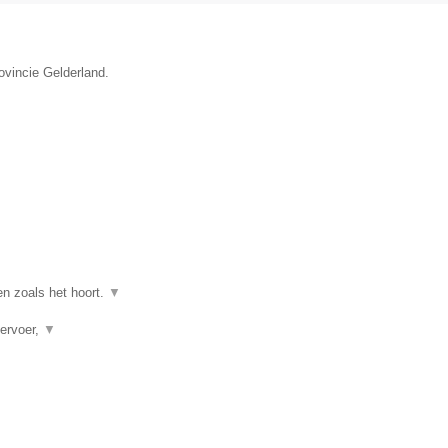
ovincie Gelderland.
en zoals het hoort.
▼
vervoer,
▼