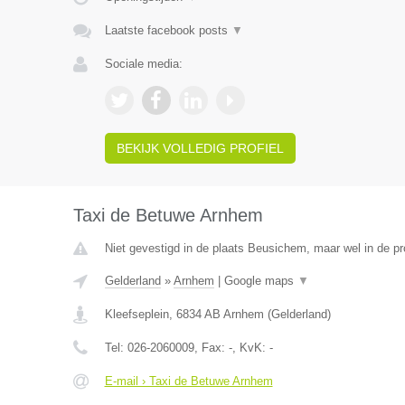
Laatste facebook posts
▼
Sociale media:
BEKIJK VOLLEDIG PROFIEL
Taxi de Betuwe Arnhem
Niet gevestigd in de plaats Beusichem, maar wel in de pr
Gelderland
»
Arnhem
|
Google maps
▼
Kleefseplein
,
6834 AB
Arnhem
(
Gelderland
)
Tel:
026-2060009
, Fax:
-
, KvK:
-
E-mail › Taxi de Betuwe Arnhem