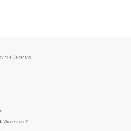
ovincie Gelderland.
▼
het. We rekenen
▼