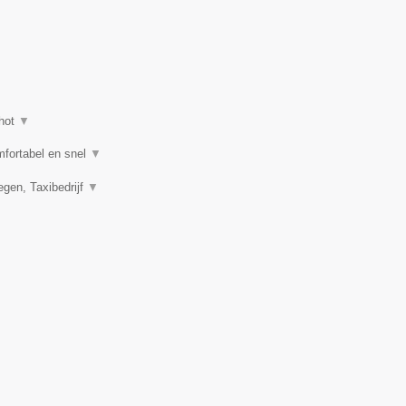
hot
▼
mfortabel en snel
▼
egen, Taxibedrijf
▼