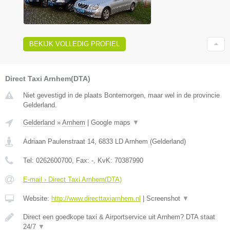
BEKIJK VOLLEDIG PROFIEL
Direct Taxi Arnhem(DTA)
Niet gevestigd in de plaats Bontemorgen, maar wel in de provincie
Gelderland.
Gelderland
»
Arnhem
|
Google maps
▼
Adriaan Paulenstraat 14
,
6833 LD
Arnhem
(
Gelderland
)
Tel:
0262600700
, Fax:
-
, KvK:
70387990
E-mail › Direct Taxi Arnhem(DTA)
Website:
http://www.directtaxiarnhem.nl
|
Screenshot
▼
Direct een goedkope taxi & Airportservice uit Arnhem? DTA staat
24/7
▼