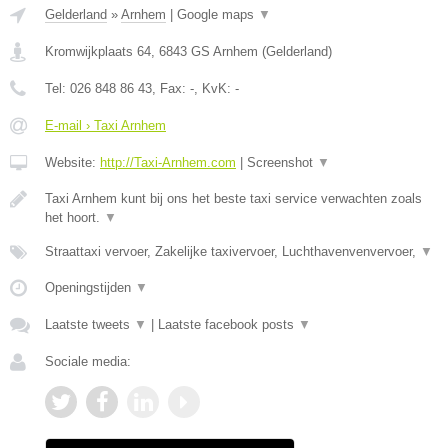
Gelderland
»
Arnhem
|
Google maps
▼
Kromwijkplaats 64
,
6843 GS
Arnhem
(
Gelderland
)
Tel:
026 848 86 43
, Fax:
-
, KvK:
-
E-mail › Taxi Arnhem
Website:
http://Taxi-Arnhem.com
|
Screenshot
▼
Taxi Arnhem kunt bij ons het beste taxi service verwachten zoals
het hoort.
▼
Straattaxi vervoer, Zakelijke taxivervoer, Luchthavenvenvervoer,
▼
Openingstijden
▼
Laatste tweets
▼
|
Laatste facebook posts
▼
Sociale media: