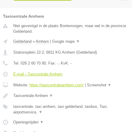
Taxicentrale Arnhem
Niet gevestigd in de plaats Bontemorgen, maar wel in de provincie
Gelderland.
Gelderland
»
Arnhem
|
Google maps
▼
Stationsplein 22-2
,
6811 KG
Arnhem
(
Gelderland
)
Tel:
026 2 60 70 80
, Fax:
-
, KvK:
-
E-mail › Taxicentrale Arnhem
Website:
https://taxicentralearnhem.com/
|
Screenshot
▼
Taxicentrale Arnhem
▼
taxicentrale, taxi arnhem, taxi gelderland, taxibus, Taxi,
airportservice,
▼
Openingstijden
▼