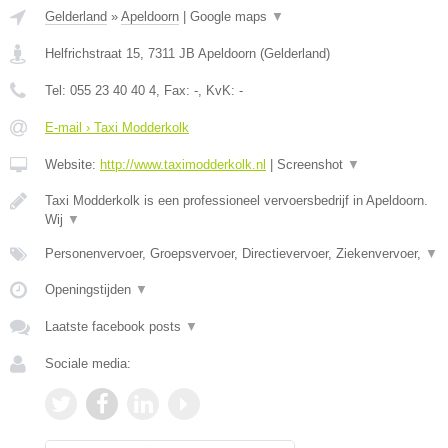
Gelderland
»
Apeldoorn
|
Google maps
▼
Helfrichstraat 15
,
7311 JB
Apeldoorn
(
Gelderland
)
Tel:
055 23 40 40 4
, Fax:
-
, KvK:
-
E-mail › Taxi Modderkolk
Website:
http://www.taximodderkolk.nl
|
Screenshot
▼
Taxi Modderkolk is een professioneel vervoersbedrijf in Apeldoorn.
Wij
▼
Personenvervoer, Groepsvervoer, Directievervoer, Ziekenvervoer,
▼
Openingstijden
▼
Laatste facebook posts
▼
Sociale media: