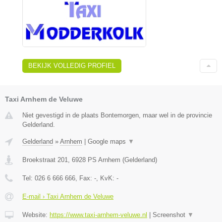
BEKIJK VOLLEDIG PROFIEL
Taxi Arnhem de Veluwe
Niet gevestigd in de plaats Bontemorgen, maar wel in de provincie
Gelderland.
Gelderland
»
Arnhem
|
Google maps
▼
Broekstraat 201
,
6928 PS
Arnhem
(
Gelderland
)
Tel:
026 6 666 666
, Fax:
-
, KvK:
-
E-mail › Taxi Arnhem de Veluwe
Website:
https://www.taxi-arnhem-veluwe.nl
|
Screenshot
▼