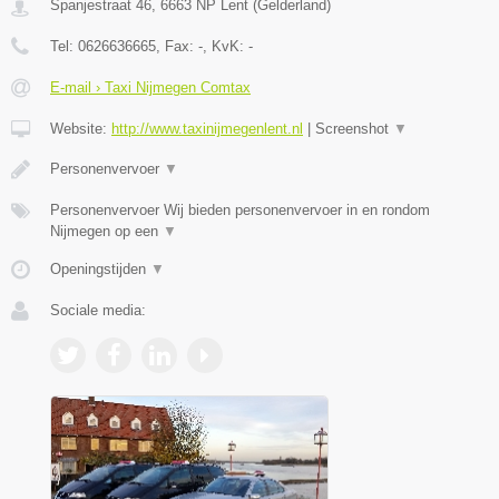
Spanjestraat 46
,
6663 NP
Lent
(
Gelderland
)
Tel:
0626636665
, Fax:
-
, KvK:
-
E-mail › Taxi Nijmegen Comtax
Website:
http://www.taxinijmegenlent.nl
|
Screenshot
▼
Personenvervoer
▼
Personenvervoer Wij bieden personenvervoer in en rondom
Nijmegen op een
▼
Openingstijden
▼
Sociale media: