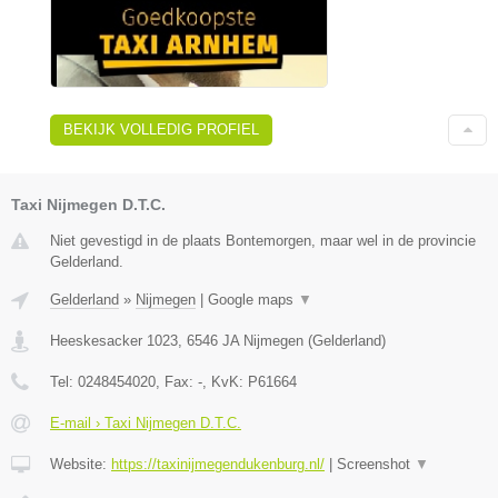
BEKIJK VOLLEDIG PROFIEL
Taxi Nijmegen D.T.C.
Niet gevestigd in de plaats Bontemorgen, maar wel in de provincie
Gelderland.
Gelderland
»
Nijmegen
|
Google maps
▼
Heeskesacker 1023
,
6546 JA
Nijmegen
(
Gelderland
)
Tel:
0248454020
, Fax:
-
, KvK:
P61664
E-mail › Taxi Nijmegen D.T.C.
Website:
https://taxinijmegendukenburg.nl/
|
Screenshot
▼