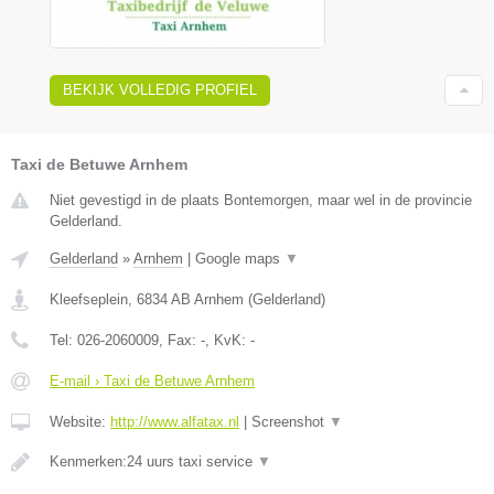
BEKIJK VOLLEDIG PROFIEL
Taxi de Betuwe Arnhem
Niet gevestigd in de plaats Bontemorgen, maar wel in de provincie
Gelderland.
Gelderland
»
Arnhem
|
Google maps
▼
Kleefseplein
,
6834 AB
Arnhem
(
Gelderland
)
Tel:
026-2060009
, Fax:
-
, KvK:
-
E-mail › Taxi de Betuwe Arnhem
Website:
http://www.alfatax.nl
|
Screenshot
▼
Kenmerken:24 uurs taxi service
▼