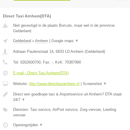
Direct Taxi Arnhem(DTA)
Niet gevestigd in de plaats Borculo, maar wel in de provincie
Gelderland.
Gelderland
»
Arnhem
|
Google maps
▼
Adriaan Paulenstraat 14
,
6833 LD
Arnhem
(
Gelderland
)
Tel:
0262600700
, Fax:
-
, KvK:
70387990
E-mail › Direct Taxi Arnhem(DTA)
Website:
http://www.directtaxiarnhem.nl
|
Screenshot
▼
Direct een goedkope taxi & Airportservice uit Arnhem? DTA staat
24/7
▼
Diensten: Taxi service, AirPort service, Zorg vervoer, Leerling
vervoer
Openingstijden
▼