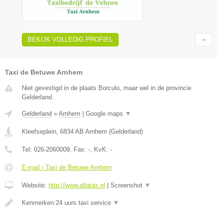
BEKIJK VOLLEDIG PROFIEL
Taxi de Betuwe Arnhem
Niet gevestigd in de plaats Borculo, maar wel in de provincie
Gelderland.
Gelderland
»
Arnhem
|
Google maps
▼
Kleefseplein
,
6834 AB
Arnhem
(
Gelderland
)
Tel:
026-2060009
, Fax:
-
, KvK:
-
E-mail › Taxi de Betuwe Arnhem
Website:
http://www.alfatax.nl
|
Screenshot
▼
Kenmerken:24 uurs taxi service
▼