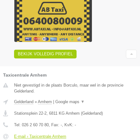
BEKIJK VOLLEDIG PROFIEL
Taxicentrale Arnhem
Niet gevestigd in de plaats Borculo, maar wel in de provincie
Gelderland.
Gelderland
»
Arnhem
|
Google maps
▼
Stationsplein 22-2
,
6811 KG
Arnhem
(
Gelderland
)
Tel:
026 2 60 70 80
, Fax:
-
, KvK:
-
E-mail › Taxicentrale Arnhem