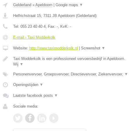
Gelderland
»
Apeldoorn
|
Google maps
▼
Helfrichstraat 15
,
7311 JB
Apeldoorn
(
Gelderland
)
Tel:
055 23 40 40 4
, Fax:
-
, KvK:
-
E-mail › Taxi Modderkolk
Website:
http://www.taximodderkolk.nl
|
Screenshot
▼
Taxi Modderkolk is een professioneel vervoersbedrijf in Apeldoorn.
Wij
▼
Personenvervoer, Groepsvervoer, Directievervoer, Ziekenvervoer,
▼
Openingstijden
▼
Laatste facebook posts
▼
Sociale media: