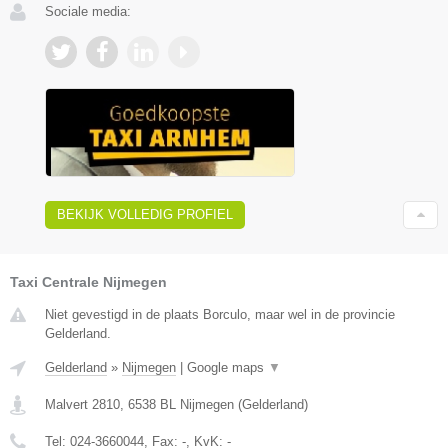
Sociale media:
BEKIJK VOLLEDIG PROFIEL
Taxi Centrale Nijmegen
Niet gevestigd in de plaats Borculo, maar wel in de provincie
Gelderland.
Gelderland
»
Nijmegen
|
Google maps
▼
Malvert 2810
,
6538 BL
Nijmegen
(
Gelderland
)
Tel:
024-3660044
, Fax:
-
, KvK:
-