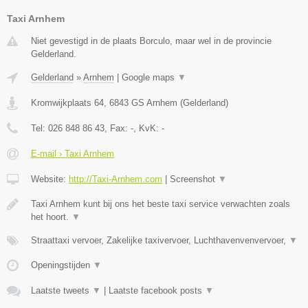
Taxi Arnhem
Niet gevestigd in de plaats Borculo, maar wel in de provincie
Gelderland.
Gelderland
»
Arnhem
|
Google maps
▼
Kromwijkplaats 64
,
6843 GS
Arnhem
(
Gelderland
)
Tel:
026 848 86 43
, Fax:
-
, KvK:
-
E-mail › Taxi Arnhem
Website:
http://Taxi-Arnhem.com
|
Screenshot
▼
Taxi Arnhem kunt bij ons het beste taxi service verwachten zoals
het hoort.
▼
Straattaxi vervoer, Zakelijke taxivervoer, Luchthavenvenvervoer,
▼
Openingstijden
▼
Laatste tweets
▼
|
Laatste facebook posts
▼