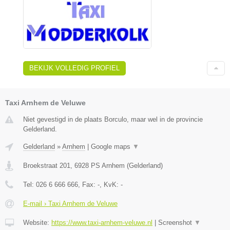
BEKIJK VOLLEDIG PROFIEL
Taxi Arnhem de Veluwe
Niet gevestigd in de plaats Borculo, maar wel in de provincie
Gelderland.
Gelderland
»
Arnhem
|
Google maps
▼
Broekstraat 201
,
6928 PS
Arnhem
(
Gelderland
)
Tel:
026 6 666 666
, Fax:
-
, KvK:
-
E-mail › Taxi Arnhem de Veluwe
Website:
https://www.taxi-arnhem-veluwe.nl
|
Screenshot
▼