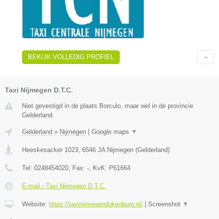
BEKIJK VOLLEDIG PROFIEL
Taxi Nijmegen D.T.C.
Niet gevestigd in de plaats Borculo, maar wel in de provincie
Gelderland.
Gelderland
»
Nijmegen
|
Google maps
▼
Heeskesacker 1023
,
6546 JA
Nijmegen
(
Gelderland
)
Tel:
0248454020
, Fax:
-
, KvK:
P61664
E-mail › Taxi Nijmegen D.T.C.
Website:
https://taxinijmegendukenburg.nl/
|
Screenshot
▼