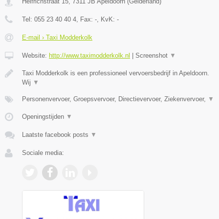
Helfrichstraat 15
,
7311 JB
Apeldoorn
(
Gelderland
)
Tel:
055 23 40 40 4
, Fax:
-
, KvK:
-
E-mail › Taxi Modderkolk
Website:
http://www.taximodderkolk.nl
|
Screenshot
▼
Taxi Modderkolk is een professioneel vervoersbedrijf in Apeldoorn.
Wij
▼
Personenvervoer, Groepsvervoer, Directievervoer, Ziekenvervoer,
▼
Openingstijden
▼
Laatste facebook posts
▼
Sociale media: