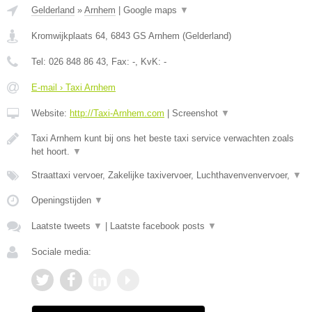
Gelderland
»
Arnhem
|
Google maps
▼
Kromwijkplaats 64
,
6843 GS
Arnhem
(
Gelderland
)
Tel:
026 848 86 43
, Fax:
-
, KvK:
-
E-mail › Taxi Arnhem
Website:
http://Taxi-Arnhem.com
|
Screenshot
▼
Taxi Arnhem kunt bij ons het beste taxi service verwachten zoals
het hoort.
▼
Straattaxi vervoer, Zakelijke taxivervoer, Luchthavenvenvervoer,
▼
Openingstijden
▼
Laatste tweets
▼
|
Laatste facebook posts
▼
Sociale media: