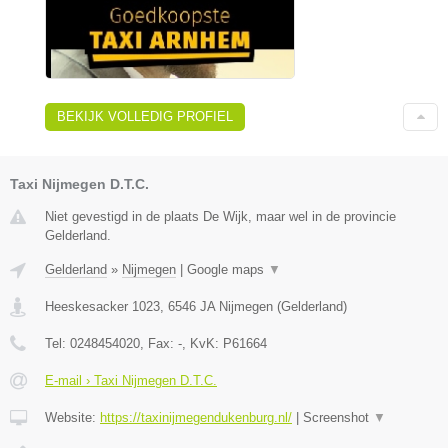
BEKIJK VOLLEDIG PROFIEL
Taxi Nijmegen D.T.C.
Niet gevestigd in de plaats De Wijk, maar wel in de provincie
Gelderland.
Gelderland
»
Nijmegen
|
Google maps
▼
Heeskesacker 1023
,
6546 JA
Nijmegen
(
Gelderland
)
Tel:
0248454020
, Fax:
-
, KvK:
P61664
E-mail › Taxi Nijmegen D.T.C.
Website:
https://taxinijmegendukenburg.nl/
|
Screenshot
▼