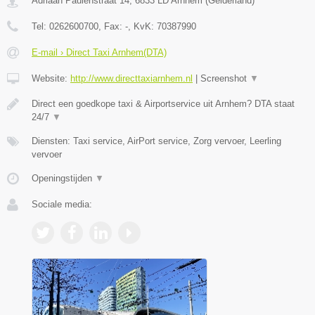
Adriaan Paulenstraat 14
,
6833 LD
Arnhem
(
Gelderland
)
Tel:
0262600700
, Fax:
-
, KvK:
70387990
E-mail › Direct Taxi Arnhem(DTA)
Website:
http://www.directtaxiarnhem.nl
|
Screenshot
▼
Direct een goedkope taxi & Airportservice uit Arnhem? DTA staat
24/7
▼
Diensten: Taxi service, AirPort service, Zorg vervoer, Leerling
vervoer
Openingstijden
▼
Sociale media: