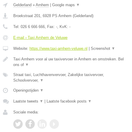
Gelderland
»
Arnhem
|
Google maps
▼
Broekstraat 201
,
6928 PS
Arnhem
(
Gelderland
)
Tel:
026 6 666 666
, Fax:
-
, KvK:
-
E-mail › Taxi Arnhem de Veluwe
Website:
https://www.taxi-arnhem-veluwe.nl
|
Screenshot
▼
Taxi Arnhem voor al uw taxivervoer in Arnhem en omstreken. Bel
ons of
▼
Straat taxi, Luchthavenvervoer, Zakelijke taxivervoer,
Schoolvervoer,
▼
Openingstijden
▼
Laatste tweets
▼
|
Laatste facebook posts
▼
Sociale media: