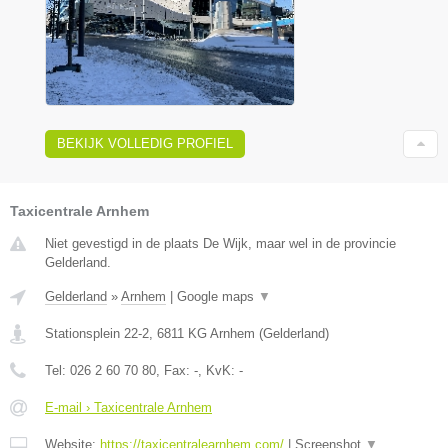
BEKIJK VOLLEDIG PROFIEL
Taxicentrale Arnhem
Niet gevestigd in de plaats De Wijk, maar wel in de provincie
Gelderland.
Gelderland
»
Arnhem
|
Google maps
▼
Stationsplein 22-2
,
6811 KG
Arnhem
(
Gelderland
)
Tel:
026 2 60 70 80
, Fax:
-
, KvK:
-
E-mail › Taxicentrale Arnhem
Website:
https://taxicentralearnhem.com/
|
Screenshot
▼