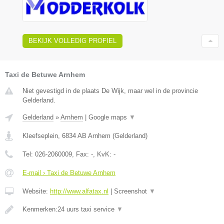
BEKIJK VOLLEDIG PROFIEL
Taxi de Betuwe Arnhem
Niet gevestigd in de plaats De Wijk, maar wel in de provincie
Gelderland.
Gelderland
»
Arnhem
|
Google maps
▼
Kleefseplein
,
6834 AB
Arnhem
(
Gelderland
)
Tel:
026-2060009
, Fax:
-
, KvK:
-
E-mail › Taxi de Betuwe Arnhem
Website:
http://www.alfatax.nl
|
Screenshot
▼
Kenmerken:24 uurs taxi service
▼