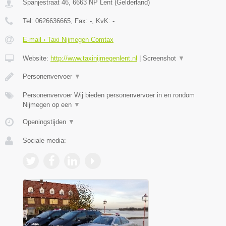
Spanjestraat 46
,
6663 NP
Lent
(
Gelderland
)
Tel:
0626636665
, Fax:
-
, KvK:
-
E-mail › Taxi Nijmegen Comtax
Website:
http://www.taxinijmegenlent.nl
|
Screenshot
▼
Personenvervoer
▼
Personenvervoer Wij bieden personenvervoer in en rondom
Nijmegen op een
▼
Openingstijden
▼
Sociale media: