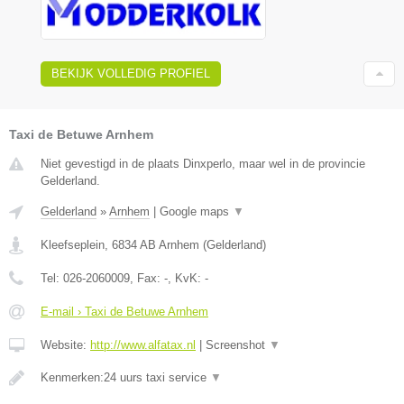
BEKIJK VOLLEDIG PROFIEL
Taxi de Betuwe Arnhem
Niet gevestigd in de plaats Dinxperlo, maar wel in de provincie
Gelderland.
Gelderland
»
Arnhem
|
Google maps
▼
Kleefseplein
,
6834 AB
Arnhem
(
Gelderland
)
Tel:
026-2060009
, Fax:
-
, KvK:
-
E-mail › Taxi de Betuwe Arnhem
Website:
http://www.alfatax.nl
|
Screenshot
▼
Kenmerken:24 uurs taxi service
▼