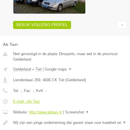
BEKIJK VOLLEDIG PROFIEL
Ab Taxi
Niet gevestigd in de plaats Dinxperlo, maar wel in de provincie
Gelderland.
Gelderland
»
Tiel
|
Google maps
▼
Liendenlaan 259
,
4006 CK
Tiel
(
Gelderland
)
Tel:
-
, Fax:
-
, KvK:
-
E-mail › Ab Taxi
Website:
http://www.abtaxi.nl
|
Screenshot
▼
Wij zijn een jonge onderneming dat garant staat voor kwaliteit en
▼