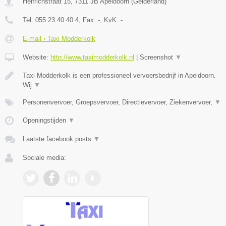
Helfrichstraat 15
,
7311 JB
Apeldoorn
(
Gelderland
)
Tel:
055 23 40 40 4
, Fax:
-
, KvK:
-
E-mail › Taxi Modderkolk
Website:
http://www.taximodderkolk.nl
|
Screenshot
▼
Taxi Modderkolk is een professioneel vervoersbedrijf in Apeldoorn.
Wij
▼
Personenvervoer, Groepsvervoer, Directievervoer, Ziekenvervoer,
▼
Openingstijden
▼
Laatste facebook posts
▼
Sociale media: