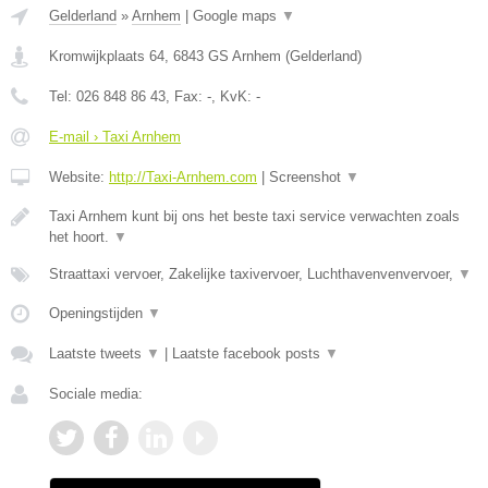
Gelderland
»
Arnhem
|
Google maps
▼
Kromwijkplaats 64
,
6843 GS
Arnhem
(
Gelderland
)
Tel:
026 848 86 43
, Fax:
-
, KvK:
-
E-mail › Taxi Arnhem
Website:
http://Taxi-Arnhem.com
|
Screenshot
▼
Taxi Arnhem kunt bij ons het beste taxi service verwachten zoals
het hoort.
▼
Straattaxi vervoer, Zakelijke taxivervoer, Luchthavenvenvervoer,
▼
Openingstijden
▼
Laatste tweets
▼
|
Laatste facebook posts
▼
Sociale media: