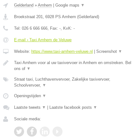
Gelderland
»
Arnhem
|
Google maps
▼
Broekstraat 201
,
6928 PS
Arnhem
(
Gelderland
)
Tel:
026 6 666 666
, Fax:
-
, KvK:
-
E-mail › Taxi Arnhem de Veluwe
Website:
https://www.taxi-arnhem-veluwe.nl
|
Screenshot
▼
Taxi Arnhem voor al uw taxivervoer in Arnhem en omstreken. Bel
ons of
▼
Straat taxi, Luchthavenvervoer, Zakelijke taxivervoer,
Schoolvervoer,
▼
Openingstijden
▼
Laatste tweets
▼
|
Laatste facebook posts
▼
Sociale media: