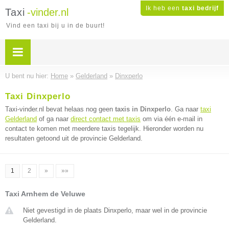
Ik heb een
taxi bedrijf
Taxi
-vinder.nl
Vind een taxi bij u in de buurt!
U bent nu hier:
Home
»
Gelderland
»
Dinxperlo
Taxi Dinxperlo
Taxi-vinder.nl bevat helaas nog geen
taxis in Dinxperlo
. Ga naar
taxi
Gelderland
of ga naar
direct contact met taxis
om via één e-mail in
contact te komen met meerdere taxis tegelijk. Hieronder worden nu
resultaten getoond uit de provincie Gelderland.
1
2
»
»»
Taxi Arnhem de Veluwe
Niet gevestigd in de plaats Dinxperlo, maar wel in de provincie
Gelderland.