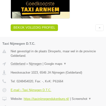
BEKIJK VOLLEDIG PROFIEL
Taxi Nijmegen D.T.C.
Niet gevestigd in de plaats Dinxperlo, maar wel in de provincie
Gelderland.
Gelderland
»
Nijmegen
|
Google maps
▼
Heeskesacker 1023
,
6546 JA
Nijmegen
(
Gelderland
)
Tel:
0248454020
, Fax:
-
, KvK:
P61664
E-mail › Taxi Nijmegen D.T.C.
Website:
https://taxinijmegendukenburg.nl/
|
Screenshot
▼