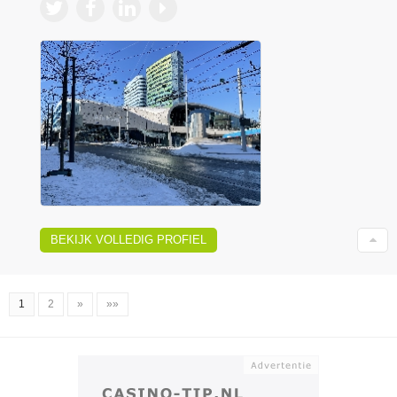
BEKIJK VOLLEDIG PROFIEL
1
2
»
»»