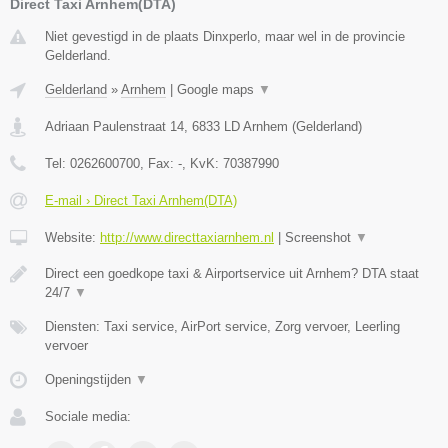
Direct Taxi Arnhem(DTA)
Niet gevestigd in de plaats Dinxperlo, maar wel in de provincie
Gelderland.
Gelderland
»
Arnhem
|
Google maps
▼
Adriaan Paulenstraat 14
,
6833 LD
Arnhem
(
Gelderland
)
Tel:
0262600700
, Fax:
-
, KvK:
70387990
E-mail › Direct Taxi Arnhem(DTA)
Website:
http://www.directtaxiarnhem.nl
|
Screenshot
▼
Direct een goedkope taxi & Airportservice uit Arnhem? DTA staat
24/7
▼
Diensten: Taxi service, AirPort service, Zorg vervoer, Leerling
vervoer
Openingstijden
▼
Sociale media: