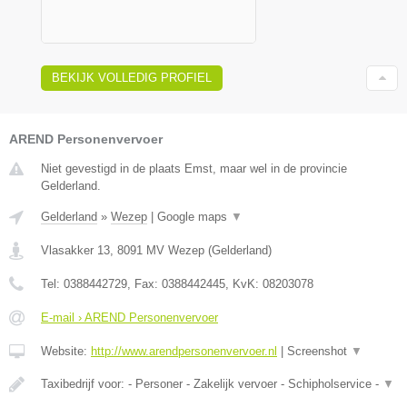
BEKIJK VOLLEDIG PROFIEL
AREND Personenvervoer
Niet gevestigd in de plaats Emst, maar wel in de provincie
Gelderland.
Gelderland
»
Wezep
|
Google maps
▼
Vlasakker 13
,
8091 MV
Wezep
(
Gelderland
)
Tel:
0388442729
, Fax:
0388442445
, KvK:
08203078
E-mail › AREND Personenvervoer
Website:
http://www.arendpersonenvervoer.nl
|
Screenshot
▼
Taxibedrijf voor: - Personer - Zakelijk vervoer - Schipholservice -
▼