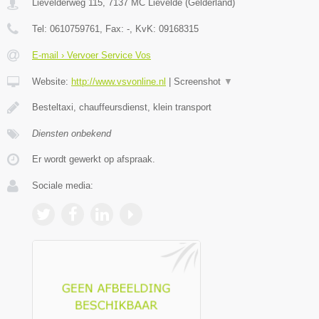
Lievelderweg 115
,
7137 MC
Lievelde
(
Gelderland
)
Tel:
0610759761
, Fax:
-
, KvK:
09168315
E-mail › Vervoer Service Vos
Website:
http://www.vsvonline.nl
|
Screenshot
▼
Besteltaxi, chauffeursdienst, klein transport
Diensten onbekend
Er wordt gewerkt op afspraak.
Sociale media: