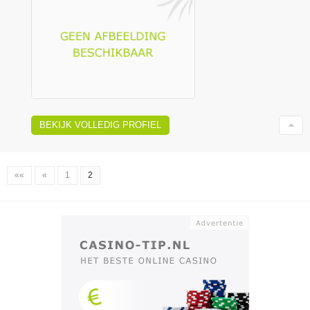
BEKIJK VOLLEDIG PROFIEL
««
«
1
2