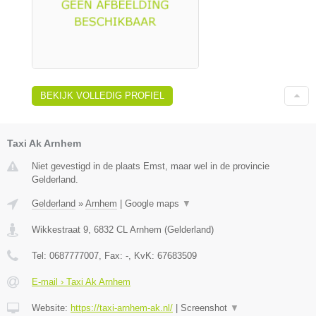
BEKIJK VOLLEDIG PROFIEL
Taxi Ak Arnhem
Niet gevestigd in de plaats Emst, maar wel in de provincie
Gelderland.
Gelderland
»
Arnhem
|
Google maps
▼
Wikkestraat 9
,
6832 CL
Arnhem
(
Gelderland
)
Tel:
0687777007
, Fax:
-
, KvK:
67683509
E-mail › Taxi Ak Arnhem
Website:
https://taxi-arnhem-ak.nl/
|
Screenshot
▼