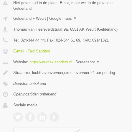
Niet gevestigd in de plaats Emst, maar wel in de provincie
Gelderland.
Gelderland
»
Weurt
|
Google maps
▼
Thomas van Heereveldstraat 9a
,
6551 AK
Weurt
(
Gelderland
)
Tel:
024-344 44 44
, Fax:
024-344 61 69
, KvK:
09141321
E-mail › Taxi Sanders
Website:
http://www.taxisanders.nl
|
Screenshot
▼
Straattaxi, luchthavenvervoer,directievervoer 24 uur per dag.
Diensten onbekend
Openingstijden onbekend
Sociale media: