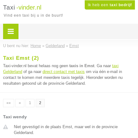
Ik heb een
taxi bedrijf
Taxi
-vinder.nl
Vind een taxi bij u in de buurt!
U bent nu hier:
Home
»
Gelderland
»
Emst
Taxi Emst (2)
Taxi-vinder.nl bevat helaas nog geen
taxis in Emst
. Ga naar
taxi
Gelderland
of ga naar
direct contact met taxis
om via één e-mail in
contact te komen met meerdere taxis tegelijk. Hieronder worden nu
resultaten getoond uit de provincie Gelderland.
««
«
1
2
Taxi wendy
Niet gevestigd in de plaats Emst, maar wel in de provincie
Gelderland.