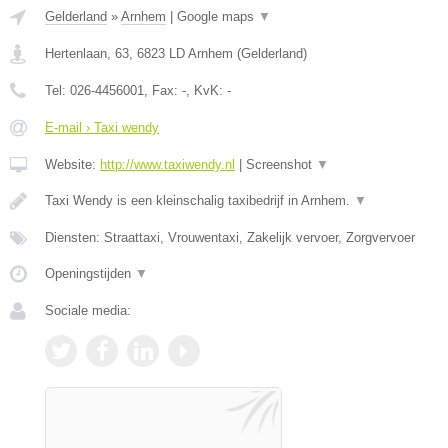
Gelderland
»
Arnhem
|
Google maps
▼
Hertenlaan, 63
,
6823 LD
Arnhem
(
Gelderland
)
Tel:
026-4456001
, Fax:
-
, KvK:
-
E-mail › Taxi wendy
Website:
http://www.taxiwendy.nl
|
Screenshot
▼
Taxi Wendy is een kleinschalig taxibedrijf in Arnhem.
▼
Diensten: Straattaxi, Vrouwentaxi, Zakelijk vervoer, Zorgvervoer
Openingstijden
▼
Sociale media: