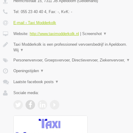
Helfrichstraat 15
,
7311 JB
Apeldoorn
(
Gelderland
)
Tel:
055 23 40 40 4
, Fax:
-
, KvK:
-
E-mail › Taxi Modderkolk
Website:
http://www.taximodderkolk.nl
|
Screenshot
▼
Taxi Modderkolk is een professioneel vervoersbedrijf in Apeldoorn.
Wij
▼
Personenvervoer, Groepsvervoer, Directievervoer, Ziekenvervoer,
▼
Openingstijden
▼
Laatste facebook posts
▼
Sociale media: