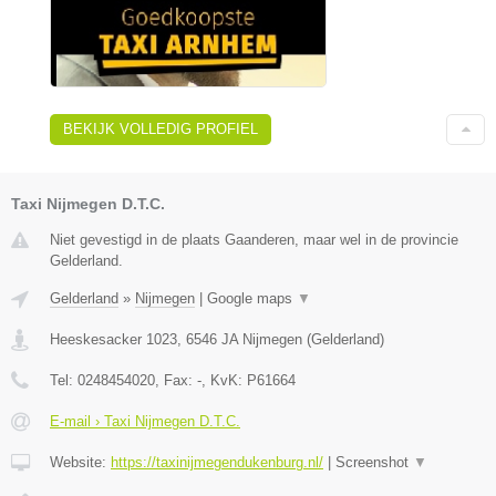
BEKIJK VOLLEDIG PROFIEL
Taxi Nijmegen D.T.C.
Niet gevestigd in de plaats Gaanderen, maar wel in de provincie
Gelderland.
Gelderland
»
Nijmegen
|
Google maps
▼
Heeskesacker 1023
,
6546 JA
Nijmegen
(
Gelderland
)
Tel:
0248454020
, Fax:
-
, KvK:
P61664
E-mail › Taxi Nijmegen D.T.C.
Website:
https://taxinijmegendukenburg.nl/
|
Screenshot
▼