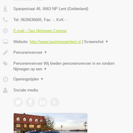
Spanjestraat 46
,
6663 NP
Lent
(
Gelderland
)
Tel:
0626636665
, Fax:
-
, KvK:
-
E-mail › Taxi Nijmegen Comtax
Website:
http://www.taxinijmegenlent.nl
|
Screenshot
▼
Personenvervoer
▼
Personenvervoer Wij bieden personenvervoer in en rondom
Nijmegen op een
▼
Openingstijden
▼
Sociale media: