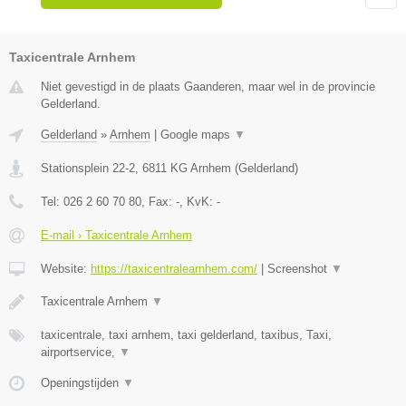
Taxicentrale Arnhem
Niet gevestigd in de plaats Gaanderen, maar wel in de provincie
Gelderland.
Gelderland
»
Arnhem
|
Google maps
▼
Stationsplein 22-2
,
6811 KG
Arnhem
(
Gelderland
)
Tel:
026 2 60 70 80
, Fax:
-
, KvK:
-
E-mail › Taxicentrale Arnhem
Website:
https://taxicentralearnhem.com/
|
Screenshot
▼
Taxicentrale Arnhem
▼
taxicentrale, taxi arnhem, taxi gelderland, taxibus, Taxi,
airportservice,
▼
Openingstijden
▼