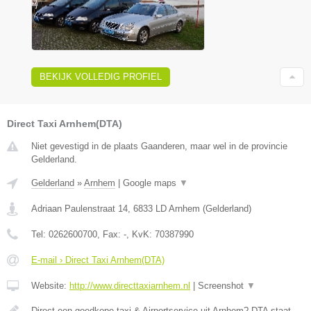
BEKIJK VOLLEDIG PROFIEL
Direct Taxi Arnhem(DTA)
Niet gevestigd in de plaats Gaanderen, maar wel in de provincie
Gelderland.
Gelderland
»
Arnhem
|
Google maps
▼
Adriaan Paulenstraat 14
,
6833 LD
Arnhem
(
Gelderland
)
Tel:
0262600700
, Fax:
-
, KvK:
70387990
E-mail › Direct Taxi Arnhem(DTA)
Website:
http://www.directtaxiarnhem.nl
|
Screenshot
▼
Direct een goedkope taxi & Airportservice uit Arnhem? DTA staat