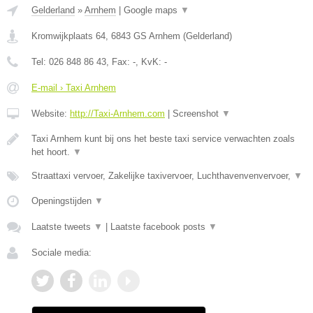
Gelderland
»
Arnhem
|
Google maps
▼
Kromwijkplaats 64
,
6843 GS
Arnhem
(
Gelderland
)
Tel:
026 848 86 43
, Fax:
-
, KvK:
-
E-mail › Taxi Arnhem
Website:
http://Taxi-Arnhem.com
|
Screenshot
▼
Taxi Arnhem kunt bij ons het beste taxi service verwachten zoals
het hoort.
▼
Straattaxi vervoer, Zakelijke taxivervoer, Luchthavenvenvervoer,
▼
Openingstijden
▼
Laatste tweets
▼
|
Laatste facebook posts
▼
Sociale media: