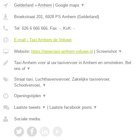
Gelderland
»
Arnhem
|
Google maps
▼
Broekstraat 201
,
6928 PS
Arnhem
(
Gelderland
)
Tel:
026 6 666 666
, Fax:
-
, KvK:
-
E-mail › Taxi Arnhem de Veluwe
Website:
https://www.taxi-arnhem-veluwe.nl
|
Screenshot
▼
Taxi Arnhem voor al uw taxivervoer in Arnhem en omstreken. Bel
ons of
▼
Straat taxi, Luchthavenvervoer, Zakelijke taxivervoer,
Schoolvervoer,
▼
Openingstijden
▼
Laatste tweets
▼
|
Laatste facebook posts
▼
Sociale media: