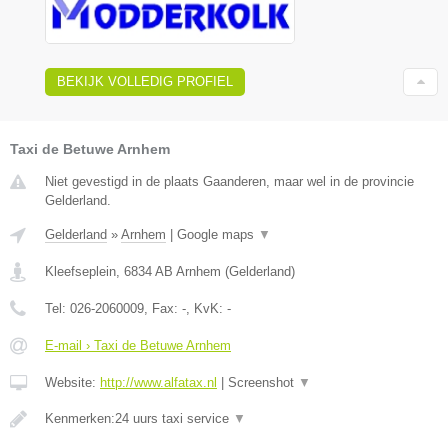
BEKIJK VOLLEDIG PROFIEL
Taxi de Betuwe Arnhem
Niet gevestigd in de plaats Gaanderen, maar wel in de provincie
Gelderland.
Gelderland
»
Arnhem
|
Google maps
▼
Kleefseplein
,
6834 AB
Arnhem
(
Gelderland
)
Tel:
026-2060009
, Fax:
-
, KvK:
-
E-mail › Taxi de Betuwe Arnhem
Website:
http://www.alfatax.nl
|
Screenshot
▼
Kenmerken:24 uurs taxi service
▼