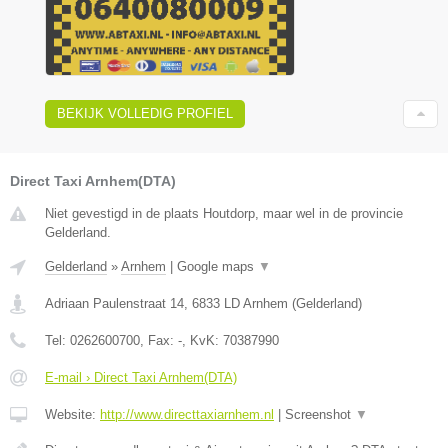
BEKIJK VOLLEDIG PROFIEL
Direct Taxi Arnhem(DTA)
Niet gevestigd in de plaats Houtdorp, maar wel in de provincie
Gelderland.
Gelderland
»
Arnhem
|
Google maps
▼
Adriaan Paulenstraat 14
,
6833 LD
Arnhem
(
Gelderland
)
Tel:
0262600700
, Fax:
-
, KvK:
70387990
E-mail › Direct Taxi Arnhem(DTA)
Website:
http://www.directtaxiarnhem.nl
|
Screenshot
▼