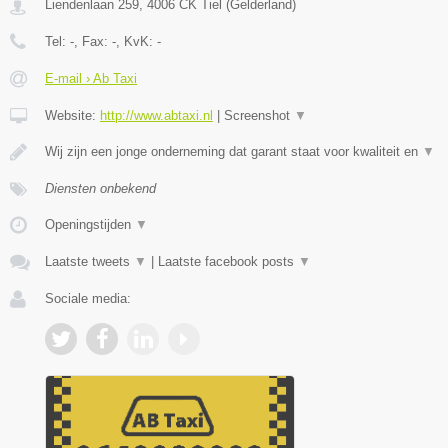
Liendenlaan 259
,
4006 CK
Tiel
(
Gelderland
)
Tel:
-
, Fax:
-
, KvK:
-
E-mail › Ab Taxi
Website:
http://www.abtaxi.nl
|
Screenshot
▼
Wij zijn een jonge onderneming dat garant staat voor kwaliteit en
▼
Diensten onbekend
Openingstijden
▼
Laatste tweets
▼
|
Laatste facebook posts
▼
Sociale media: