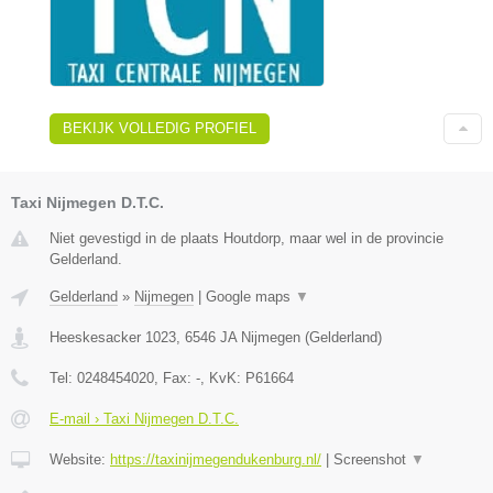
BEKIJK VOLLEDIG PROFIEL
Taxi Nijmegen D.T.C.
Niet gevestigd in de plaats Houtdorp, maar wel in de provincie
Gelderland.
Gelderland
»
Nijmegen
|
Google maps
▼
Heeskesacker 1023
,
6546 JA
Nijmegen
(
Gelderland
)
Tel:
0248454020
, Fax:
-
, KvK:
P61664
E-mail › Taxi Nijmegen D.T.C.
Website:
https://taxinijmegendukenburg.nl/
|
Screenshot
▼