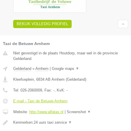
BEKIJK VOLLEDIG PROFIEL
Taxi de Betuwe Arnhem
Niet gevestigd in de plaats Houtdorp, maar wel in de provincie
Gelderland.
Gelderland
»
Arnhem
|
Google maps
▼
Kleefseplein
,
6834 AB
Arnhem
(
Gelderland
)
Tel:
026-2060009
, Fax:
-
, KvK:
-
E-mail › Taxi de Betuwe Arnhem
Website:
http://www.alfatax.nl
|
Screenshot
▼
Kenmerken:24 uurs taxi service
▼