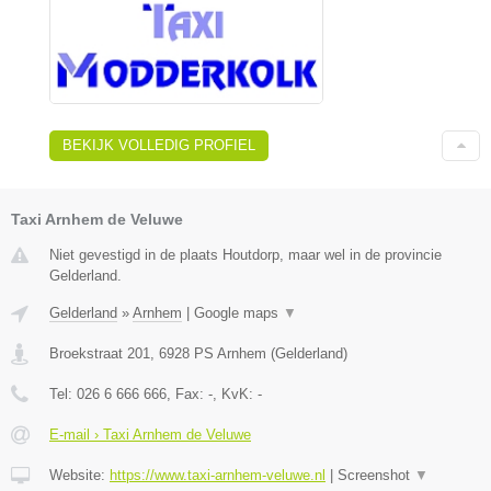
BEKIJK VOLLEDIG PROFIEL
Taxi Arnhem de Veluwe
Niet gevestigd in de plaats Houtdorp, maar wel in de provincie
Gelderland.
Gelderland
»
Arnhem
|
Google maps
▼
Broekstraat 201
,
6928 PS
Arnhem
(
Gelderland
)
Tel:
026 6 666 666
, Fax:
-
, KvK:
-
E-mail › Taxi Arnhem de Veluwe
Website:
https://www.taxi-arnhem-veluwe.nl
|
Screenshot
▼