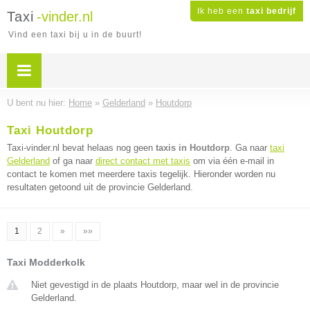
Ik heb een
taxi bedrijf
Taxi
-vinder.nl
Vind een taxi bij u in de buurt!
U bent nu hier:
Home
»
Gelderland
»
Houtdorp
Taxi Houtdorp
Taxi-vinder.nl bevat helaas nog geen
taxis in Houtdorp
. Ga naar
taxi
Gelderland
of ga naar
direct contact met taxis
om via één e-mail in
contact te komen met meerdere taxis tegelijk. Hieronder worden nu
resultaten getoond uit de provincie Gelderland.
1
2
»
»»
Taxi Modderkolk
Niet gevestigd in de plaats Houtdorp, maar wel in de provincie
Gelderland.