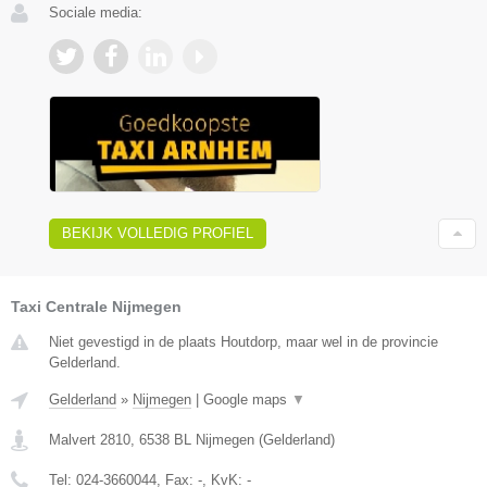
Sociale media:
BEKIJK VOLLEDIG PROFIEL
Taxi Centrale Nijmegen
Niet gevestigd in de plaats Houtdorp, maar wel in de provincie
Gelderland.
Gelderland
»
Nijmegen
|
Google maps
▼
Malvert 2810
,
6538 BL
Nijmegen
(
Gelderland
)
Tel:
024-3660044
, Fax:
-
, KvK:
-