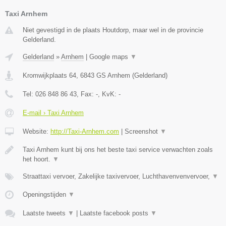
Taxi Arnhem
Niet gevestigd in de plaats Houtdorp, maar wel in de provincie
Gelderland.
Gelderland
»
Arnhem
|
Google maps
▼
Kromwijkplaats 64
,
6843 GS
Arnhem
(
Gelderland
)
Tel:
026 848 86 43
, Fax:
-
, KvK:
-
E-mail › Taxi Arnhem
Website:
http://Taxi-Arnhem.com
|
Screenshot
▼
Taxi Arnhem kunt bij ons het beste taxi service verwachten zoals
het hoort.
▼
Straattaxi vervoer, Zakelijke taxivervoer, Luchthavenvenvervoer,
▼
Openingstijden
▼
Laatste tweets
▼
|
Laatste facebook posts
▼