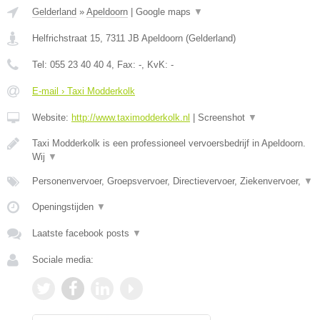
Gelderland
»
Apeldoorn
|
Google maps
▼
Helfrichstraat 15
,
7311 JB
Apeldoorn
(
Gelderland
)
Tel:
055 23 40 40 4
, Fax:
-
, KvK:
-
E-mail › Taxi Modderkolk
Website:
http://www.taximodderkolk.nl
|
Screenshot
▼
Taxi Modderkolk is een professioneel vervoersbedrijf in Apeldoorn.
Wij
▼
Personenvervoer, Groepsvervoer, Directievervoer, Ziekenvervoer,
▼
Openingstijden
▼
Laatste facebook posts
▼
Sociale media: