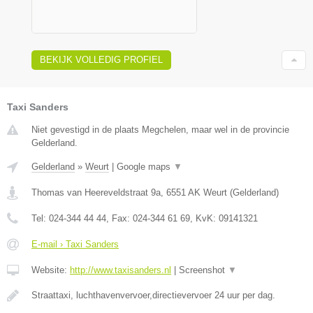
BEKIJK VOLLEDIG PROFIEL
Taxi Sanders
Niet gevestigd in de plaats Megchelen, maar wel in de provincie
Gelderland.
Gelderland
»
Weurt
|
Google maps
▼
Thomas van Heereveldstraat 9a
,
6551 AK
Weurt
(
Gelderland
)
Tel:
024-344 44 44
, Fax:
024-344 61 69
, KvK:
09141321
E-mail › Taxi Sanders
Website:
http://www.taxisanders.nl
|
Screenshot
▼
Straattaxi, luchthavenvervoer,directievervoer 24 uur per dag.