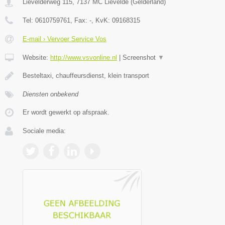
Lievelderweg 115
,
7137 MC
Lievelde
(
Gelderland
)
Tel:
0610759761
, Fax:
-
, KvK:
09168315
E-mail › Vervoer Service Vos
Website:
http://www.vsvonline.nl
|
Screenshot
▼
Besteltaxi, chauffeursdienst, klein transport
Diensten onbekend
Er wordt gewerkt op afspraak.
Sociale media: