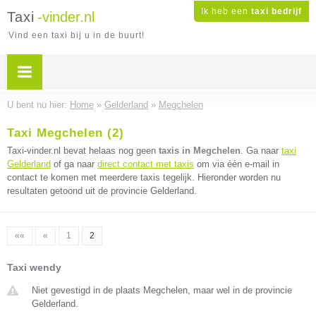
Ik heb een
taxi bedrijf
Taxi
-vinder.nl
Vind een taxi bij u in de buurt!
U bent nu hier:
Home
»
Gelderland
»
Megchelen
Taxi Megchelen (2)
Taxi-vinder.nl bevat helaas nog geen
taxis in Megchelen
. Ga naar
taxi
Gelderland
of ga naar
direct contact met taxis
om via één e-mail in
contact te komen met meerdere taxis tegelijk. Hieronder worden nu
resultaten getoond uit de provincie Gelderland.
««
«
1
2
Taxi wendy
Niet gevestigd in de plaats Megchelen, maar wel in de provincie
Gelderland.