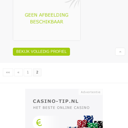
BEKIJK VOLLEDIG PROFIEL
««
«
1
2