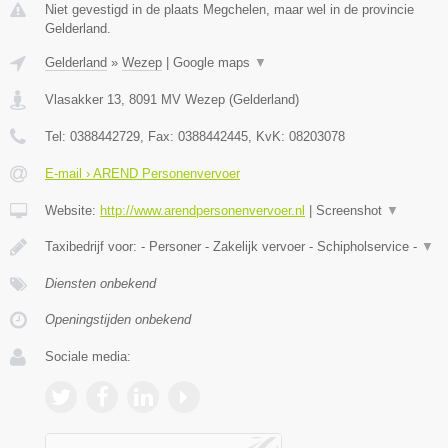
Niet gevestigd in de plaats Megchelen, maar wel in de provincie
Gelderland.
Gelderland
»
Wezep
|
Google maps
▼
Vlasakker 13
,
8091 MV
Wezep
(
Gelderland
)
Tel:
0388442729
, Fax:
0388442445
, KvK:
08203078
E-mail › AREND Personenvervoer
Website:
http://www.arendpersonenvervoer.nl
|
Screenshot
▼
Taxibedrijf voor: - Personer - Zakelijk vervoer - Schipholservice -
▼
Diensten onbekend
Openingstijden onbekend
Sociale media: