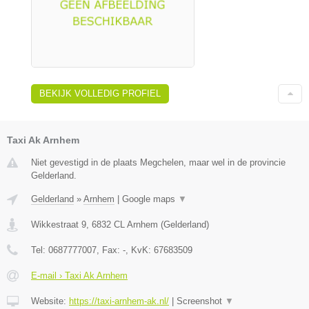
BEKIJK VOLLEDIG PROFIEL
Taxi Ak Arnhem
Niet gevestigd in de plaats Megchelen, maar wel in de provincie
Gelderland.
Gelderland
»
Arnhem
|
Google maps
▼
Wikkestraat 9
,
6832 CL
Arnhem
(
Gelderland
)
Tel:
0687777007
, Fax:
-
, KvK:
67683509
E-mail › Taxi Ak Arnhem
Website:
https://taxi-arnhem-ak.nl/
|
Screenshot
▼