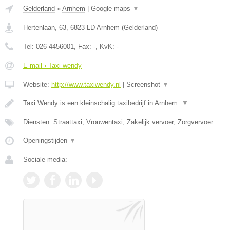
Gelderland
»
Arnhem
|
Google maps
▼
Hertenlaan, 63
,
6823 LD
Arnhem
(
Gelderland
)
Tel:
026-4456001
, Fax:
-
, KvK:
-
E-mail › Taxi wendy
Website:
http://www.taxiwendy.nl
|
Screenshot
▼
Taxi Wendy is een kleinschalig taxibedrijf in Arnhem.
▼
Diensten: Straattaxi, Vrouwentaxi, Zakelijk vervoer, Zorgvervoer
Openingstijden
▼
Sociale media: